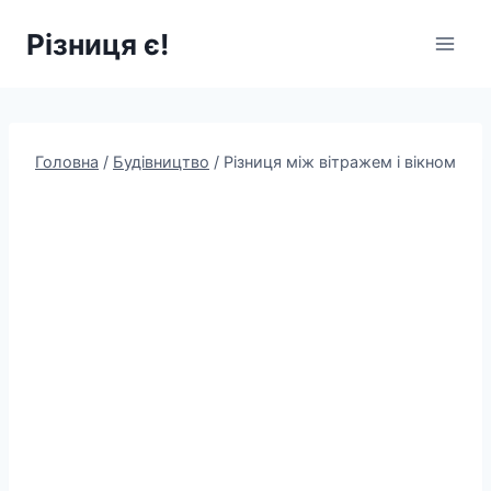
Перейти
Різниця є!
до
вмісту
Головна
/
Будівництво
/
Різниця між вітражем і вікном