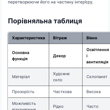
перетворюючи його на частину інтер’єру.
Порівняльна таблиця
Характеристика
Вітраж
Вікно
Освітлення
Основна
Декор
і
функція
вентиляція
Художнє
Матеріал
Склопакет
скло
Прозорість
Часткова
Висока
Можливість
Рідко
Часто
відкривання