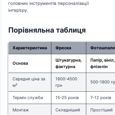
головних інструментів персоналізації
інтер’єру.
Порівняльна таблиця
Характеристика
Фреска
Фотошпале
Штукатурна,
Папір, вініл,
Основа
фактурна
флізелін
Середня ціна за
1800-4500
500-1800 г
м²
грн
Термін служби
15-25 років
7-12 років
Монтаж
Складніший
Простіший