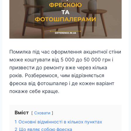
Помилка під час оформлення акцентної стіни
може коштувати від 5 000 до 50 000 грн і
призвести до ремонту вже через кілька
років. Розберемося, чим відрізняється
фреска від фотошпалер і де кожен варіант
покаже себе краще.
Вміст
Сховати
1
Основні відмінності в кількох пунктах
2
Що являє собою фреска