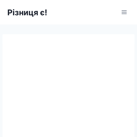
Перейти
Різниця є!
до
вмісту