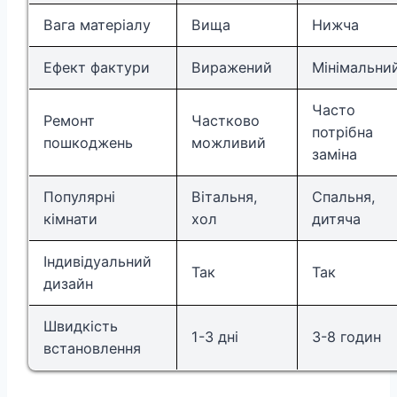
Вага матеріалу
Вища
Нижча
Ефект фактури
Виражений
Мінімальни
Часто
Ремонт
Частково
потрібна
пошкоджень
можливий
заміна
Популярні
Вітальня,
Спальня,
кімнати
хол
дитяча
Індивідуальний
Так
Так
дизайн
Швидкість
1-3 дні
3-8 годин
встановлення