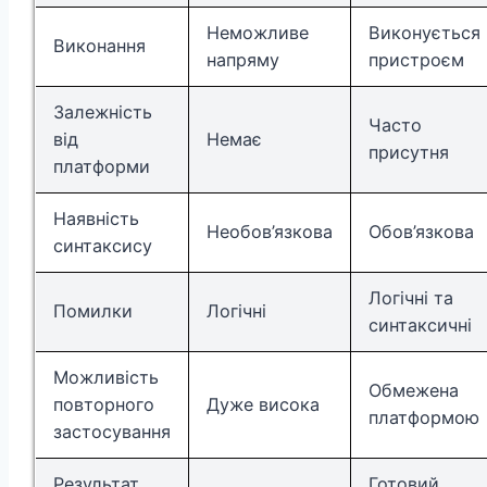
Неможливе
Виконується
Виконання
напряму
пристроєм
Залежність
Часто
від
Немає
присутня
платформи
Наявність
Необов’язкова
Обов’язкова
синтаксису
Логічні та
Помилки
Логічні
синтаксичні
Можливість
Обмежена
повторного
Дуже висока
платформою
застосування
Результат
Готовий