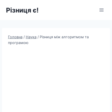
Перейти
Різниця є!
до
вмісту
Головна
/
Наука
/
Різниця між алгоритмом та
програмою