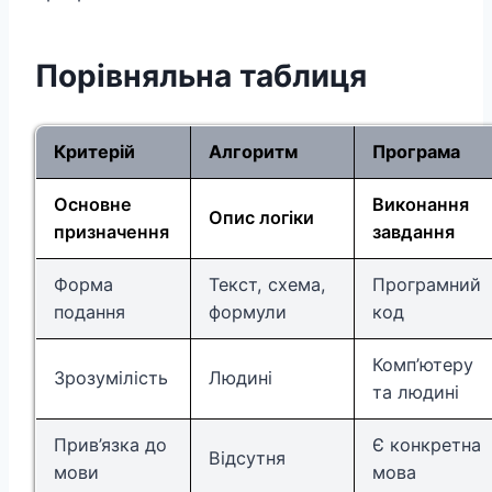
Порівняльна таблиця
Критерій
Алгоритм
Програма
Основне
Виконання
Опис логіки
призначення
завдання
Форма
Текст, схема,
Програмний
подання
формули
код
Комп’ютеру
Зрозумілість
Людині
та людині
Прив’язка до
Є конкретна
Відсутня
мови
мова