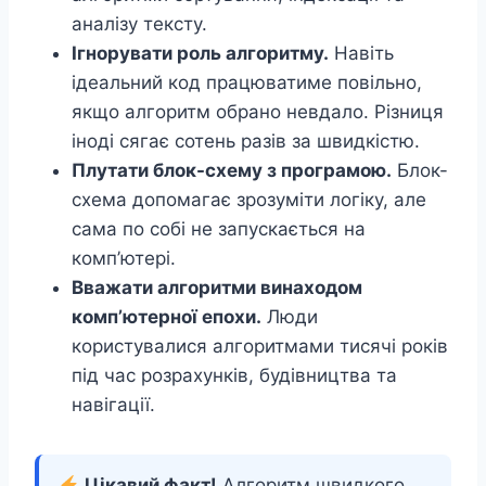
аналізу тексту.
Ігнорувати роль алгоритму.
Навіть
ідеальний код працюватиме повільно,
якщо алгоритм обрано невдало. Різниця
іноді сягає сотень разів за швидкістю.
Плутати блок-схему з програмою.
Блок-
схема допомагає зрозуміти логіку, але
сама по собі не запускається на
комп’ютері.
Вважати алгоритми винаходом
комп’ютерної епохи.
Люди
користувалися алгоритмами тисячі років
під час розрахунків, будівництва та
навігації.
Цікавий факт!
Алгоритм швидкого