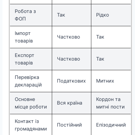
Робота з
Так
Рідко
ФОП
Імпорт
Частково
Так
товарів
Експорт
Частково
Так
товарів
Перевірка
Податкових
Митних
декларацій
Основне
Кордон та
Вся країна
місце роботи
митні пости
Контакт із
Постійний
Епізодичний
громадянами