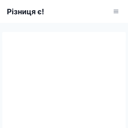
Перейти
Різниця є!
до
вмісту