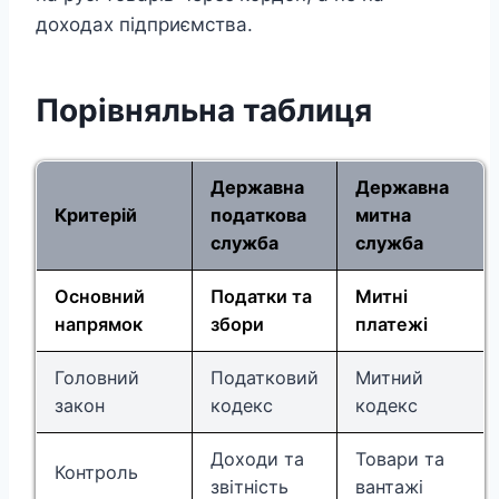
доходах підприємства.
Порівняльна таблиця
Державна
Державна
Критерій
податкова
митна
служба
служба
Основний
Податки та
Митні
напрямок
збори
платежі
Головний
Податковий
Митний
закон
кодекс
кодекс
Доходи та
Товари та
Контроль
звітність
вантажі