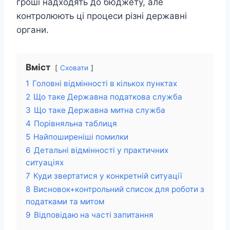
гроші надходять до бюджету, але
контролюють ці процеси різні державні
органи.
Вміст
Сховати
1
Головні відмінності в кількох пунктах
2
Що таке Державна податкова служба
3
Що таке Державна митна служба
4
Порівняльна таблиця
5
Найпоширеніші помилки
6
Детальні відмінності у практичних
ситуаціях
7
Куди звертатися у конкретній ситуації
8
Висновок+контрольний список для роботи з
податками та митом
9
Відповідаю на часті запитання