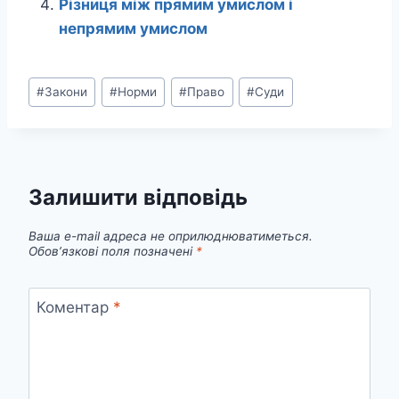
Різниця між прямим умислом і
непрямим умислом
Позначки
#
Закони
#
Норми
#
Право
#
Суди
запису:
Залишити відповідь
Ваша e-mail адреса не оприлюднюватиметься.
Обов’язкові поля позначені
*
Коментар
*