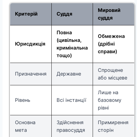
Мировий
Критерій
Суддя
суддя
Повна
Обмежена
(цивільна,
Юрисдикція
(дрібні
кримінальна
справи)
тощо)
Спрощене
Призначення
Державне
або місцеве
Лише на
Рівень
Всі інстанції
базовому
рівні
Основна
Здійснення
Примирення
мета
правосуддя
сторін