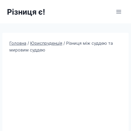
Перейти
Різниця є!
до
вмісту
Головна
/
Юриспруденція
/
Різниця між суддею та
мировим суддею