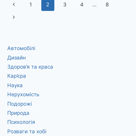
Навігація
Попередня
1
2
3
4
…
8
за
сторінка
Наступна
сторінками
сторінка
Автомобілі
Дизайн
Здоров’я та краса
Кар’єра
Наука
Нерухомість
Подорожі
Природа
Психологія
Розваги та хобі