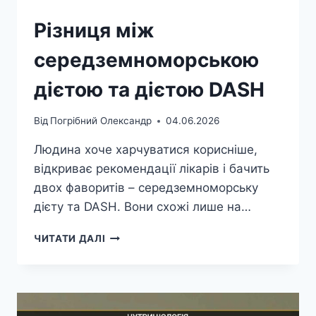
Різниця між
середземноморською
дієтою та дієтою DASH
Від
Погрібний Олександр
04.06.2026
Людина хоче харчуватися корисніше,
відкриває рекомендації лікарів і бачить
двох фаворитів – середземноморську
дієту та DASH. Вони схожі лише на…
РІЗНИЦЯ
ЧИТАТИ ДАЛІ
МІЖ
СЕРЕДЗЕМНОМОРСЬКОЮ
ДІЄТОЮ
ТА
ДІЄТОЮ