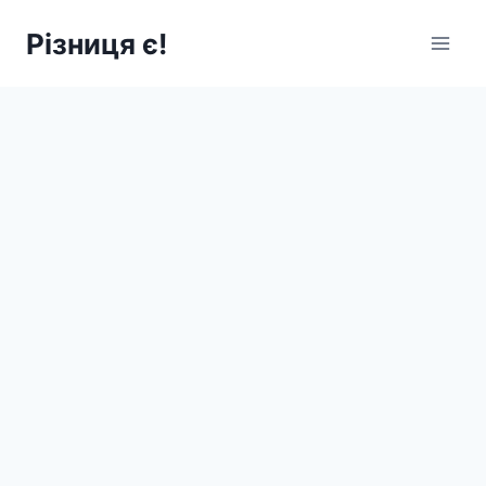
Перейти
Різниця є!
до
вмісту