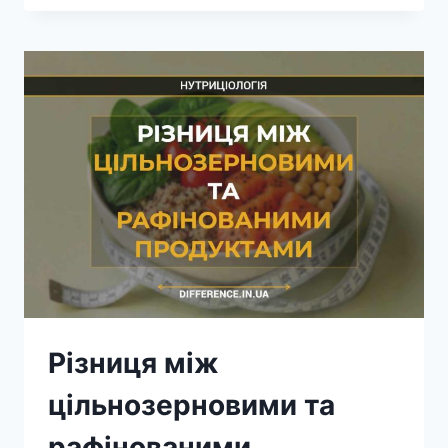
БУРИМ
РИСОМ
ТА
БІЛИМ
РИСОМ
Різниця між
цільнозерновими та
рафінованими