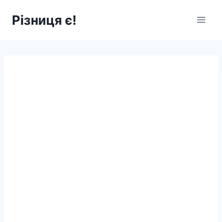
Перейти
Різниця є!
до
вмісту