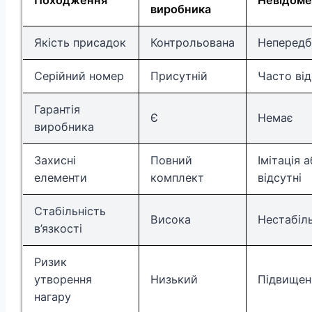
Походження
Невідоме
виробника
Якість присадок
Контрольована
Непередб
Серійний номер
Присутній
Часто від
Гарантія
Є
Немає
виробника
Захисні
Повний
Імітація 
елементи
комплект
відсутні
Стабільність
Висока
Нестабіл
в’язкості
Ризик
утворення
Низький
Підвищен
нагару