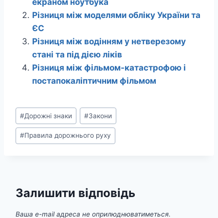
екраном ноутбука
Різниця між моделями обліку України та
ЄС
Різниця між водінням у нетверезому
стані та під дією ліків
Різниця між фільмом-катастрофою і
постапокаліптичним фільмом
Позначки
#
Дорожні знаки
#
Закони
запису:
#
Правила дорожнього руху
Залишити відповідь
Ваша e-mail адреса не оприлюднюватиметься.