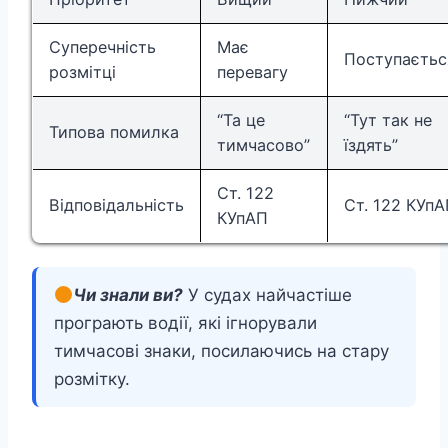
Суперечність
Має
Поступаєтьс
розмітці
перевагу
“Та це
“Тут так не
Типова помилка
тимчасово”
їздять”
Ст. 122
Відповідальність
Ст. 122 КУп
КУпАП
Чи знали ви?
У судах найчастіше
програють водії, які ігнорували
тимчасові знаки, посилаючись на стару
розмітку.