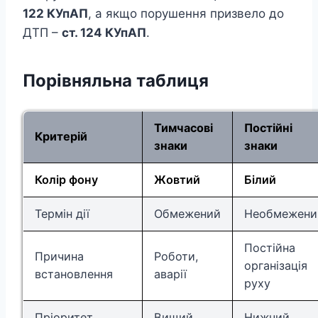
122 КУпАП
, а якщо порушення призвело до
ДТП –
ст. 124 КУпАП
.
Порівняльна таблиця
Тимчасові
Постійні
Критерій
знаки
знаки
Колір фону
Жовтий
Білий
Термін дії
Обмежений
Необмежени
Постійна
Причина
Роботи,
організація
встановлення
аварії
руху
Пріоритет
Вищий
Нижчий