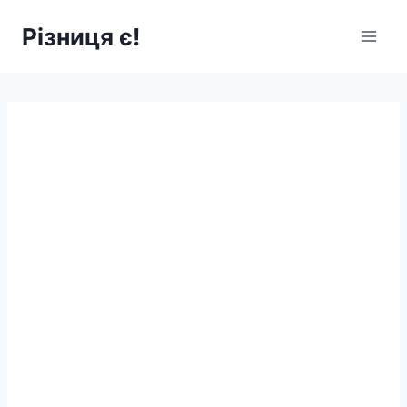
Перейти
Різниця є!
до
вмісту