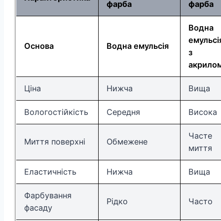
фарба
фарба
Водна
емульсі
Основа
Водна емульсія
з
акрило
Ціна
Нижча
Вища
Вологостійкість
Середня
Висока
Часте
Миття поверхні
Обмежене
миття
Еластичність
Нижча
Вища
Фарбування
Рідко
Часто
фасаду