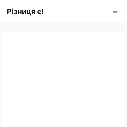
Перейти
Різниця є!
до
вмісту