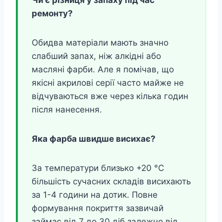
Чи є різниця у запаху під час
ремонту?
Обидва матеріали мають значно
слабший запах, ніж алкідні або
масляні фарби. Але я помічав, що
якісні акрилові серії часто майже не
відчуваються вже через кілька годин
після нанесення.
Яка фарба швидше висихає?
За температури близько +20 °C
більшість сучасних складів висихають
за 1-4 години на дотик. Повне
формування покриття зазвичай
займає від 7 до 30 діб залежно від