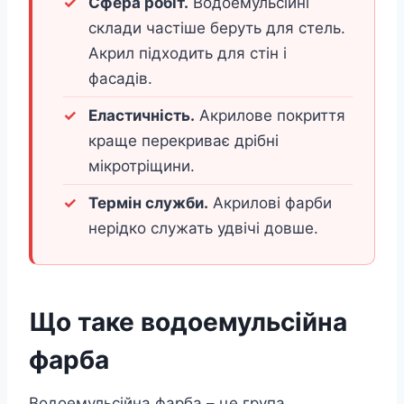
Сфера робіт.
Водоемульсійні
склади частіше беруть для стель.
Акрил підходить для стін і
фасадів.
Еластичність.
Акрилове покриття
краще перекриває дрібні
мікротріщини.
Термін служби.
Акрилові фарби
нерідко служать удвічі довше.
Що таке водоемульсійна
фарба
Водоемульсійна фарба – це група