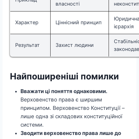
власності
неконсти
Юридичн
Характер
Ціннісний принцип
ієрархія
Стабільні
Результат
Захист людини
законода
Найпоширеніші помилки
Вважати ці поняття однаковими.
Верховенство права є ширшим
принципом. Верховенство Конституції –
лише одна зі складових конституційної
системи.
Зводити верховенство права лише до