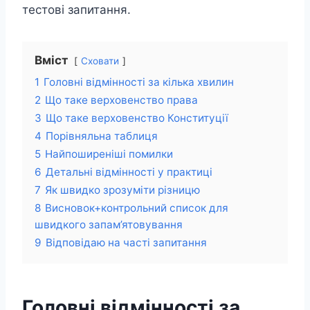
тестові запитання.
Вміст
Сховати
1
Головні відмінності за кілька хвилин
2
Що таке верховенство права
3
Що таке верховенство Конституції
4
Порівняльна таблиця
5
Найпоширеніші помилки
6
Детальні відмінності у практиці
7
Як швидко зрозуміти різницю
8
Висновок+контрольний список для
швидкого запам’ятовування
9
Відповідаю на часті запитання
Головні відмінності за