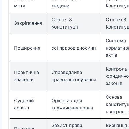
мета
людини
Конституц
Стаття 8
Стаття 8
Закріплення
Конституції
Конституц
Система
Поширення
Усі правовідносини
норматив
актів
Контроль
Практичне
Справедливе
юридично
значення
правозастосування
законів
Основа
Судовий
Орієнтир для
конституц
аспект
тлумачення права
контролю
Захист права
Визнання 
Приклад