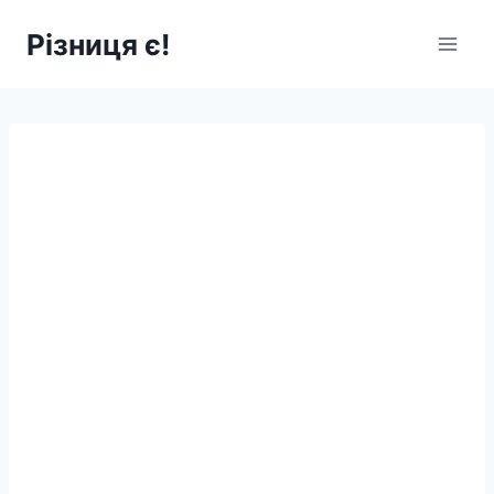
Перейти
Різниця є!
до
вмісту