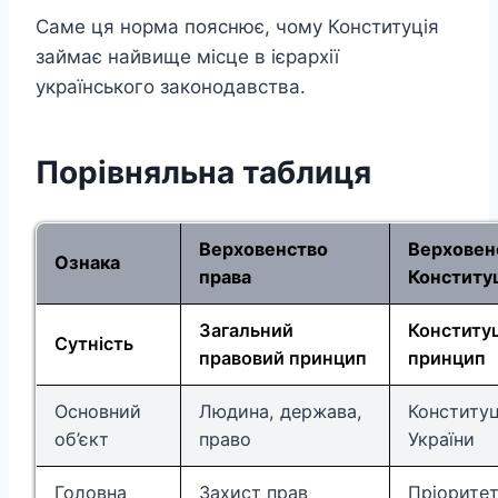
Саме ця норма пояснює, чому Конституція
займає найвище місце в ієрархії
українського законодавства.
Порівняльна таблиця
Верховенство
Верховен
Ознака
права
Конституц
Загальний
Конститу
Сутність
правовий принцип
принцип
Основний
Людина, держава,
Конституц
об’єкт
право
України
Головна
Захист прав
Пріорите