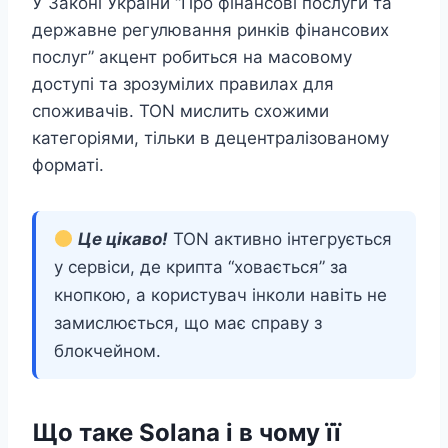
У Законі України “Про фінансові послуги та
державне регулювання ринків фінансових
послуг” акцент робиться на масовому
доступі та зрозумілих правилах для
споживачів. TON мислить схожими
категоріями, тільки в децентралізованому
форматі.
Це цікаво!
TON активно інтегрується
у сервіси, де крипта “ховається” за
кнопкою, а користувач інколи навіть не
замислюється, що має справу з
блокчейном.
Що таке Solana і в чому її