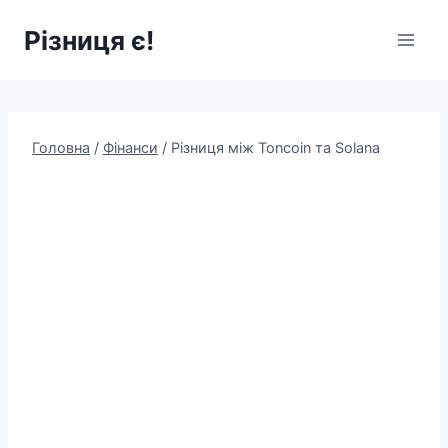
Перейти
Різниця є!
до
вмісту
Головна
/
Фінанси
/
Різниця між Toncoin та Solana