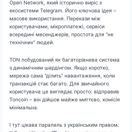
Open Network, який історично виріс з
екосистеми Telegram. Його ключова ідея –
масове використання. Перекази між
користувачами, мікроплатежі, сервіси
всередині месенджерів, простота для “не
технічних” людей.
TON побудований як багаторівнева система
з динамічним шардінгом. Якщо коротко,
мережа сама “ділить” навантаження, коли
транзакцій стає багато. Для звичайного
користувача це виглядає просто: відправив
Toncoin – він дійшов майже миттєво, комісія
мінімальна.
І тут цікава паралель з українським правом.