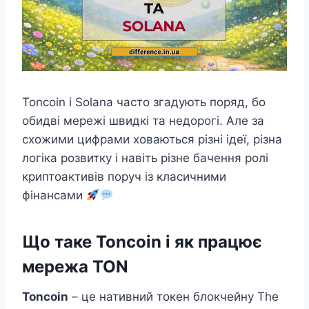
Toncoin і Solana часто згадують поряд, бо
обидві мережі швидкі та недорогі. Але за
схожими цифрами ховаються різні ідеї, різна
логіка розвитку і навіть різне бачення ролі
криптоактивів поруч із класичними
фінансами
Що таке Toncoin і як працює
мережа TON
Toncoin
– це нативний токен блокчейну The