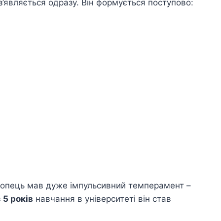
з’являється одразу. Він формується поступово:
 хлопець мав дуже імпульсивний темперамент –
з
5 років
навчання в університеті він став