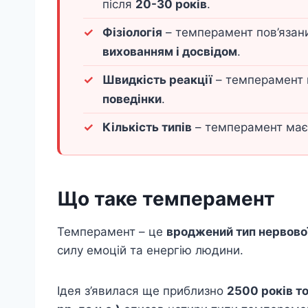
після
20-30 років
.
Фізіологія
– темперамент пов’язан
вихованням і досвідом
.
Швидкість реакції
– темперамент 
поведінки
.
Кількість типів
– темперамент ма
Що таке темперамент
Темперамент – це
вроджений тип нервово
силу емоцій та енергію людини.
Ідея з’явилася ще приблизно
2500 років т