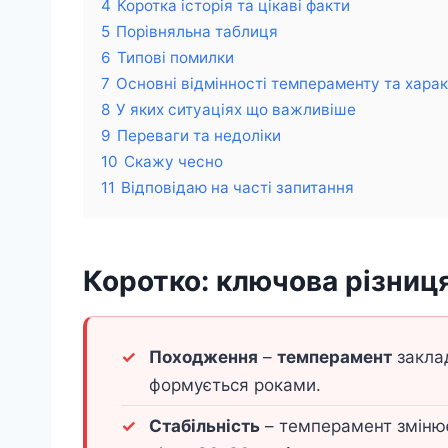
4
Коротка історія та цікаві факти
5
Порівняльна таблиця
6
Типові помилки
7
Основні відмінності темпераменту та хара
8
У яких ситуаціях що важливіше
9
Переваги та недоліки
10
Скажу чесно
11
Відповідаю на часті запитання
Коротко: ключова різниц
Походження
–
темперамент
закла
формується роками.
Стабільність
– темперамент змінює