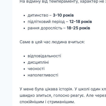
На відміну від темпераменту, характер не 
дитинство –
3-10 років
підлітковий період –
12-18 років
рання дорослість –
18-25 років
Саме в цей час людина вчиться:
відповідальності
дисципліні
чесності
наполегливості
У мене була цікава історія. У школі один
швидко злиться, голосно реагує. Але чере
спокійнішим і стриманішим.