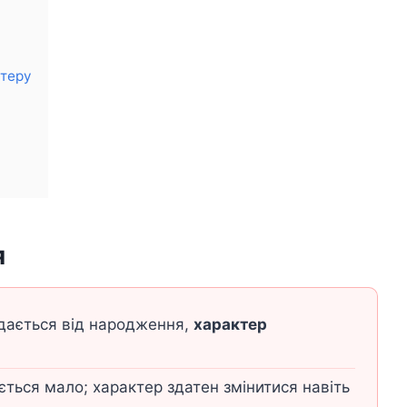
ктеру
я
дається від народження,
характер
ться мало; характер здатен змінитися навіть