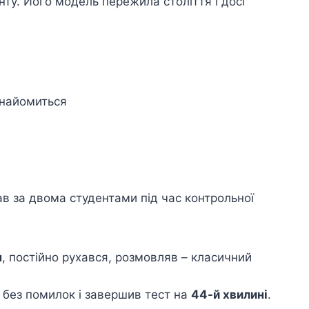
ту. Його модель пережила століття і досі
знайомиться
ав за двома студентами під час контрольної
н
, постійно рухався, розмовляв – класичний
 без помилок і завершив тест на
44-й хвилині
.