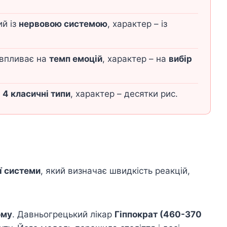
ий із
нервовою системою
, характер – із
впливає на
темп емоцій
, характер – на
вибір
є
4 класичні типи
, характер – десятки рис.
ї системи
, який визначає швидкість реакцій,
ому
. Давньогрецький лікар
Гіппократ (460-370