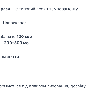
 рази
. Це типовий прояв темпераменту.
ю. Наприклад:
риблизно
120 м/с
 –
200-300 мс
гом життя.
формуються під впливом виховання, досвіду і