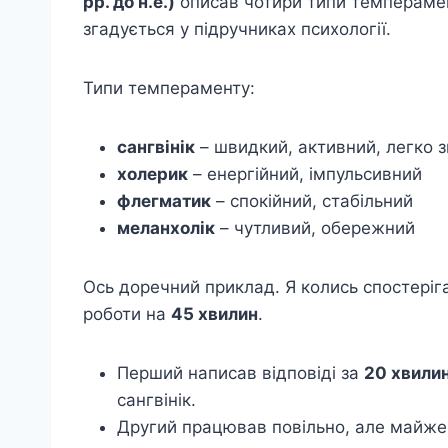
рр. до н.е.)
описав чотири типи темперамен
згадується у підручниках психології.
Типи темпераменту:
сангвінік
– швидкий, активний, легко 
холерик
– енергійний, імпульсивний
флегматик
– спокійний, стабільний
меланхолік
– чутливий, обережний
Ось доречний приклад. Я колись спостеріг
роботи на
45 хвилин
.
Перший написав відповіді за
20 хвили
сангвінік.
Другий працював повільно, але майже