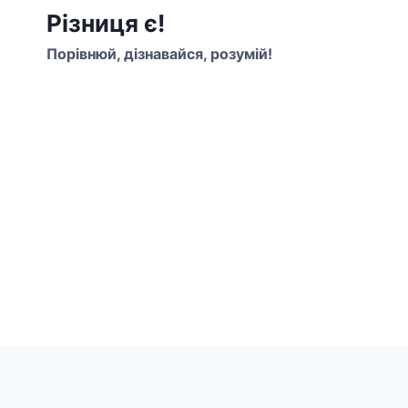
Перейти
Різниця є!
до
Порівнюй, дізнавайся, розумій!
вмісту