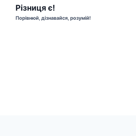
Перейти
Різниця є!
до
Порівнюй, дізнавайся, розумій!
вмісту