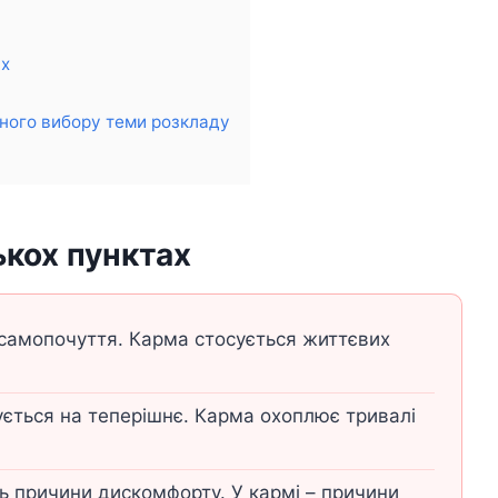
ях
ного вибору теми розкладу
ькох пунктах
 самопочуття. Карма стосується життєвих
ується на теперішнє. Карма охоплює тривалі
ь причини дискомфорту. У кармі – причини