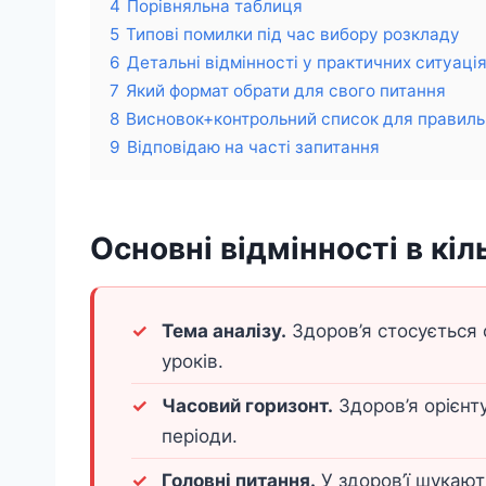
4
Порівняльна таблиця
5
Типові помилки під час вибору розкладу
6
Детальні відмінності у практичних ситуаці
7
Який формат обрати для свого питання
8
Висновок+контрольний список для правиль
9
Відповідаю на часті запитання
Основні відмінності в кіл
Тема аналізу.
Здоров’я стосується
уроків.
Часовий горизонт.
Здоров’я орієнт
періоди.
Головні питання.
У здоров’ї шукают