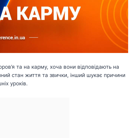
ров’я та на карму, хоча вони відповідають на
очний стан життя та звички, інший шукає причини
ніх уроків.