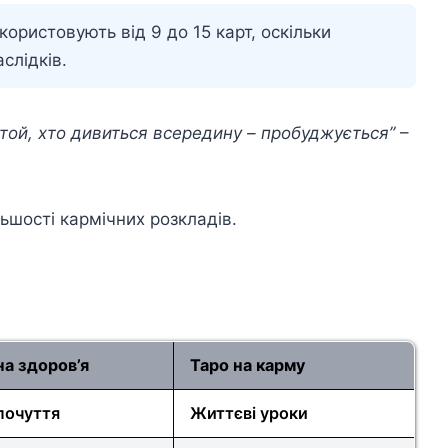
ористовують від 9 до 15 карт, оскільки
аслідків.
, той, хто дивиться всередину – пробуджується”
–
льшості кармічних розкладів.
на здоров’я
Таро на карму
почуття
Життєві уроки