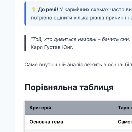
До речі!
У кармічних схемах часто вик
потрібно оцінити кілька рівнів причин і н
“Той, хто дивиться назовні – бачить сни
Карл Густав Юнг.
Саме внутрішній аналіз лежить в основі бі
Порівняльна таблиця
Критерій
Таро 
Основна тема
Само