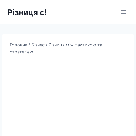
Перейти
Різниця є!
до
вмісту
Головна
/
Бізнес
/
Різниця між тактикою та
стратегією