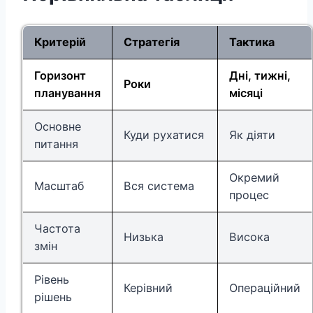
Критерій
Стратегія
Тактика
Горизонт
Дні, тижні,
Роки
планування
місяці
Основне
Куди рухатися
Як діяти
питання
Окремий
Масштаб
Вся система
процес
Частота
Низька
Висока
змін
Рівень
Керівний
Операційний
рішень