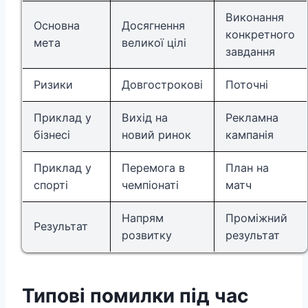
Виконання
Основна
Досягнення
конкретного
мета
великої цілі
завдання
Ризики
Довгострокові
Поточні
Приклад у
Вихід на
Рекламна
бізнесі
новий ринок
кампанія
Приклад у
Перемога в
План на
спорті
чемпіонаті
матч
Напрям
Проміжний
Результат
розвитку
результат
Типові помилки під час