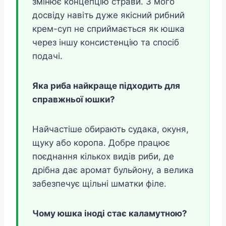
змінює концепцію страви. З мого
досвіду навіть дуже якісний рибний
крем-суп не сприймається як юшка
через іншу консистенцію та спосіб
подачі.
Яка риба найкраще підходить для
справжньої юшки?
Найчастіше обирають судака, окуня,
щуку або коропа. Добре працює
поєднання кількох видів риби, де
дрібна дає аромат бульйону, а велика
забезпечує щільні шматки філе.
Чому юшка іноді стає каламутною?