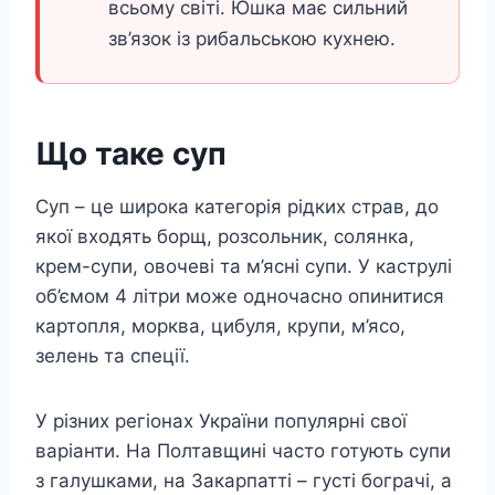
всьому світі. Юшка має сильний
зв’язок із рибальською кухнею.
Що таке суп
Суп – це широка категорія рідких страв, до
якої входять борщ, розсольник, солянка,
крем-супи, овочеві та м’ясні супи. У каструлі
об’ємом 4 літри може одночасно опинитися
картопля, морква, цибуля, крупи, м’ясо,
зелень та спеції.
У різних регіонах України популярні свої
варіанти. На Полтавщині часто готують супи
з галушками, на Закарпатті – густі бограчі, а