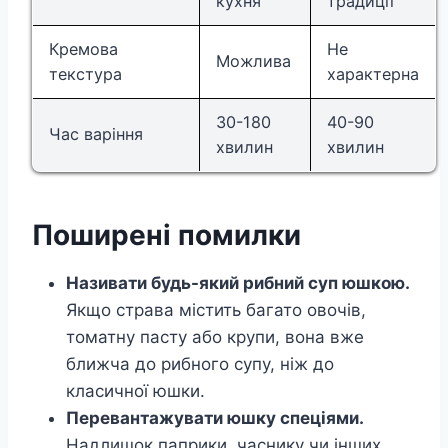
кухня
традиції
Кремова
Не
Можлива
текстура
характерна
30-180
40-90
Час варіння
хвилин
хвилин
Поширені помилки
Називати будь-який рибний суп юшкою.
Якщо страва містить багато овочів,
томатну пасту або крупи, вона вже
ближча до рибного супу, ніж до
класичної юшки.
Перевантажувати юшку спеціями.
Надлишок паприки, часнику чи інших