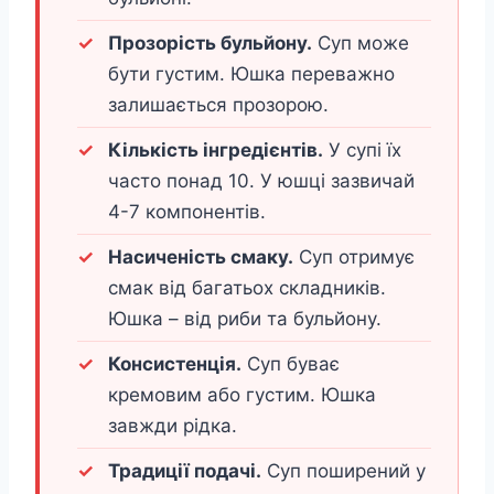
Прозорість бульйону.
Суп може
бути густим. Юшка переважно
залишається прозорою.
Кількість інгредієнтів.
У супі їх
часто понад 10. У юшці зазвичай
4-7 компонентів.
Насиченість смаку.
Суп отримує
смак від багатьох складників.
Юшка – від риби та бульйону.
Консистенція.
Суп буває
кремовим або густим. Юшка
завжди рідка.
Традиції подачі.
Суп поширений у