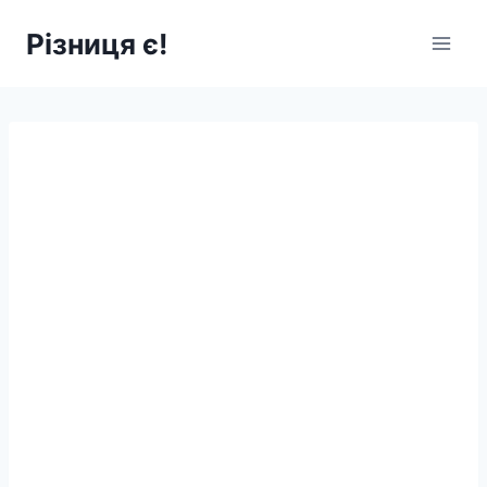
Перейти
Різниця є!
до
вмісту