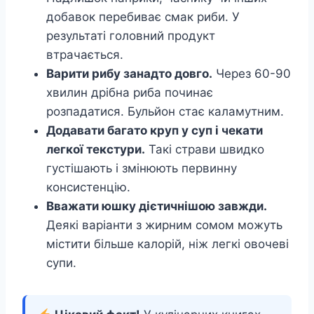
добавок перебиває смак риби. У
результаті головний продукт
втрачається.
Варити рибу занадто довго.
Через 60-90
хвилин дрібна риба починає
розпадатися. Бульйон стає каламутним.
Додавати багато круп у суп і чекати
легкої текстури.
Такі страви швидко
густішають і змінюють первинну
консистенцію.
Вважати юшку дієтичнішою завжди.
Деякі варіанти з жирним сомом можуть
містити більше калорій, ніж легкі овочеві
супи.