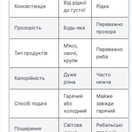
Від рідкої
Консистенція
Рідка
до густої
Переважно
Прозорість
Будь-яка
прозора
М’ясо,
Переважно
Тип продуктів
овочі,
риба
крупи
Дуже
Часто
Калорійність
різна
нижча
Гарячий
Майже
Спосіб подачі
або
завжди
холодний
гарячий
Світова
Рибальські
Поширення