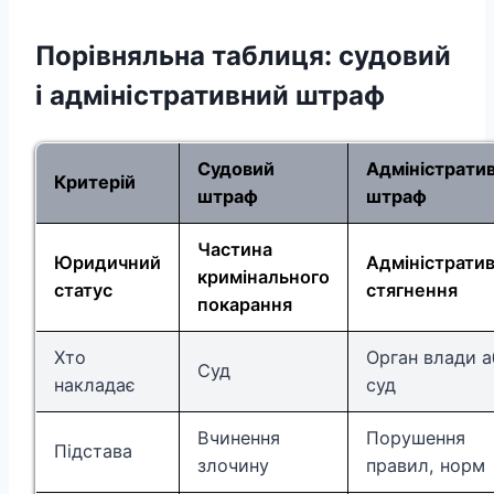
Порівняльна таблиця: судовий
і адміністративний штраф
Судовий
Адміністрати
Критерій
штраф
штраф
Частина
Юридичний
Адміністрати
кримінального
статус
стягнення
покарання
Хто
Орган влади 
Суд
накладає
суд
Вчинення
Порушення
Підстава
злочину
правил, норм