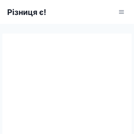
Перейти
Різниця є!
до
вмісту