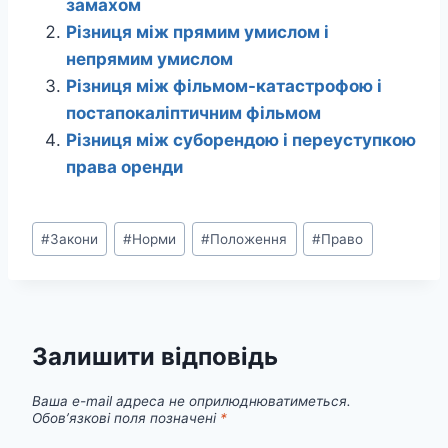
замахом
Різниця між прямим умислом і
непрямим умислом
Різниця між фільмом-катастрофою і
постапокаліптичним фільмом
Різниця між суборендою і переуступкою
права оренди
Позначки
#
Закони
#
Норми
#
Положення
#
Право
запису:
Залишити відповідь
Ваша e-mail адреса не оприлюднюватиметься.
Обов’язкові поля позначені
*