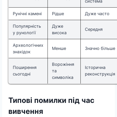
система
Рунічні камені
Рідше
Дуже часто
Популярність
Дуже
Середня
у рунології
висока
Археологічних
Менше
Значно більше
знахідок
Ворожіння
Поширення
Історична
та
сьогодні
реконструкція
символіка
Типові помилки під час
вивчення