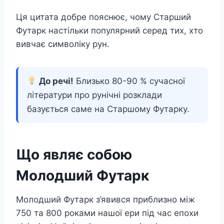
Ця цитата добре пояснює, чому Старший
Футарк настільки популярний серед тих, хто
вивчає символіку рун.
До речі!
Близько 80-90 % сучасної
літератури про рунічні розклади
базується саме на Старшому Футарку.
Що являє собою
Молодший Футарк
Молодший Футарк з’явився приблизно між
750 та 800 роками нашої ери під час епохи