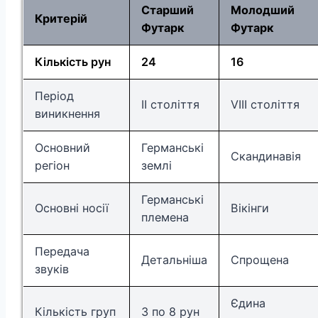
Старший
Молодший
Критерій
Футарк
Футарк
Кількість рун
24
16
Період
II століття
VIII століття
виникнення
Основний
Германські
Скандинавія
регіон
землі
Германські
Основні носії
Вікінги
племена
Передача
Детальніша
Спрощена
звуків
Єдина
Кількість груп
3 по 8 рун