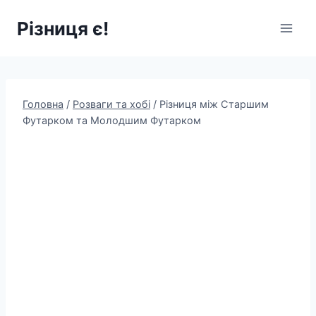
Перейти
Різниця є!
до
вмісту
Головна
/
Розваги та хобі
/
Різниця між Старшим
Футарком та Молодшим Футарком