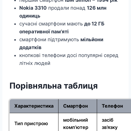
перший смартфон
IBM Simon
–
1994 рік
Nokia 3310
продали понад
126 млн
одиниць
сучасні смартфони мають
до 12 ГБ
оперативної пам’яті
смартфони підтримують
мільйони
додатків
кнопкові телефони досі популярні серед
літніх людей
Порівняльна таблиця
Характеристика
Смартфон
Телефон
мобільний
засіб
Тип пристрою
комп’ютер
зв’язку