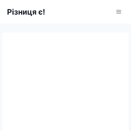
Перейти
Різниця є!
до
вмісту