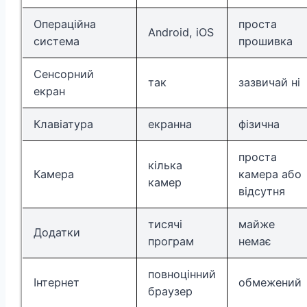
Операційна
проста
Android, iOS
система
прошивка
Сенсорний
так
зазвичай ні
екран
Клавіатура
екранна
фізична
проста
кілька
Камера
камера або
камер
відсутня
тисячі
майже
Додатки
програм
немає
повноцінний
Інтернет
обмежений
браузер