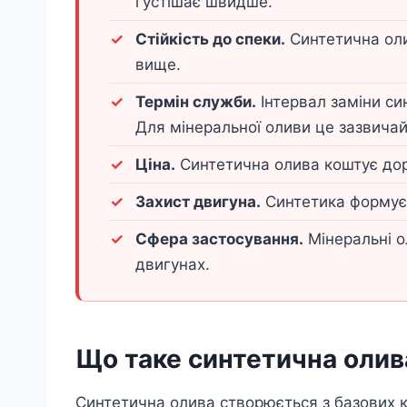
густішає швидше.
Стійкість до спеки.
Синтетична оли
вище.
Термін служби.
Інтервал заміни си
Для мінеральної оливи це зазвичай
Ціна.
Синтетична олива коштує дор
Захист двигуна.
Синтетика формує 
Сфера застосування.
Мінеральні о
двигунах.
Що таке синтетична олив
Синтетична олива створюється з базових к