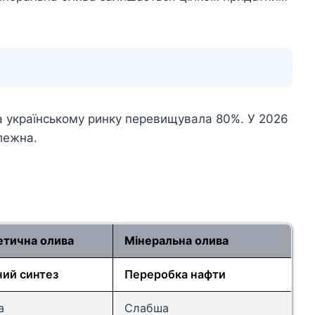
а українському ринку перевищувала 80%. У 2026
лежна.
етична олива
Мінеральна олива
ний синтез
Переробка нафти
а
Слабша