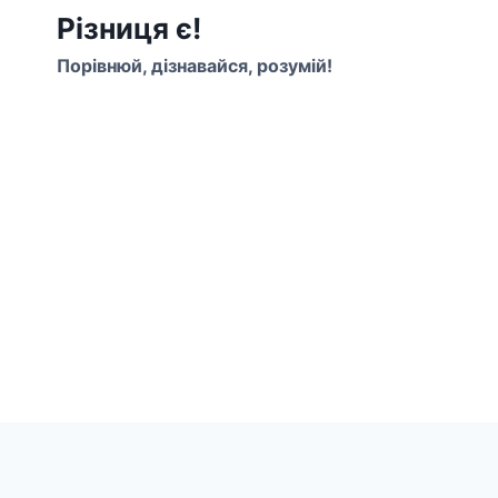
Перейти
Різниця є!
до
Порівнюй, дізнавайся, розумій!
вмісту