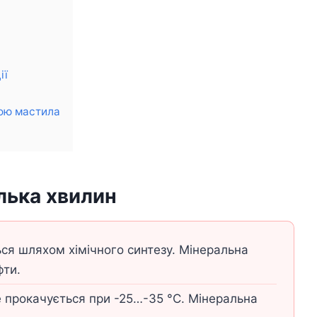
ії
ою мастила
ілька хвилин
я шляхом хімічного синтезу. Мінеральна
фти.
 прокачується при -25…-35 °C. Мінеральна