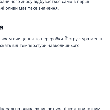
анічного зносу відбувається саме в перші
чі оливи має таке значення.
а
ляхом очищення та переробки. Її структура менш
лежать від температури навколишнього
 мінеральна олива залишається цілком придатним