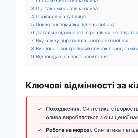
2
Що таке синтетична олива
3
Що таке мінеральна олива
4
Порівняльна таблиця
5
Поширені помилки під час вибору
6
Детальні відмінності в реальній експлуатац
7
Яку оливу обрати для свого автомобіля
8
Висновок+контрольний список перед замін
9
Відповідаю на часті запитання
Ключові відмінності за к
Походження.
Синтетика створюєтьс
олива виробляється з очищеної на
Робота на морозі.
Синтетика легше