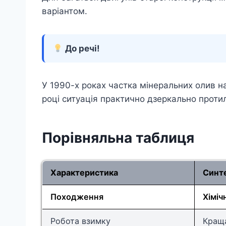
варіантом.
До речі!
У 1990-х роках частка мінеральних олив н
році ситуація практично дзеркально проти
Порівняльна таблиця
Характеристика
Синт
Походження
Хіміч
Робота взимку
Кращ