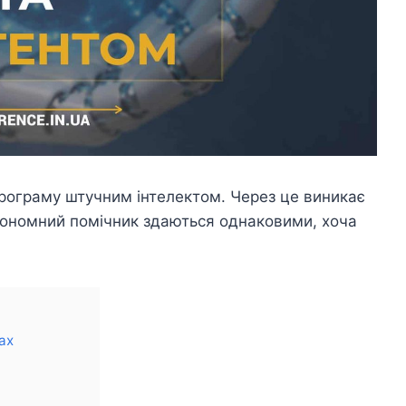
рограму штучним інтелектом. Через це виникає
автономний помічник здаються однаковими, хоча
ах