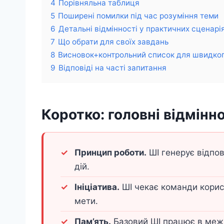
4
Порівняльна таблиця
5
Поширені помилки під час розуміння теми
6
Детальні відмінності у практичних сценарі
7
Що обрати для своїх завдань
8
Висновок+контрольний список для швидког
9
Відповіді на часті запитання
Коротко: головні відмінно
Принцип роботи.
ШІ генерує відпов
дій.
Ініціатива.
ШІ чекає команди корис
мети.
Пам’ять.
Базовий ШІ працює в межа