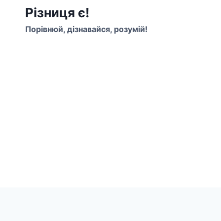
Перейти
Різниця є!
до
Порівнюй, дізнавайся, розумій!
вмісту