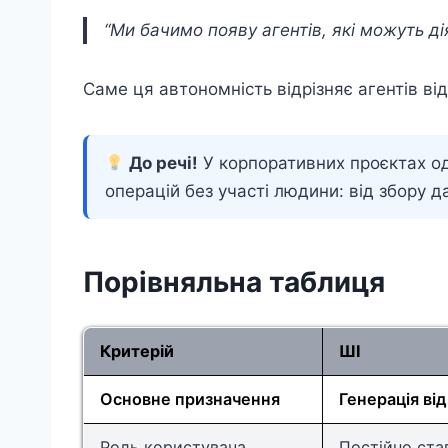
“Ми бачимо появу агентів, які можуть дія
Саме ця автономність відрізняє агентів від
До речі!
У корпоративних проєктах о
операцій без участі людини: від збору д
Порівняльна таблиця
Критерій
ШІ
Основне призначення
Генерація від
Роль користувача
Постійно ста