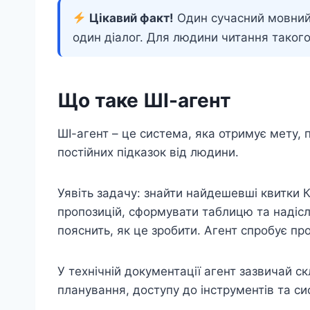
Цікавий факт!
Один сучасний мовний 
один діалог. Для людини читання такого
Що таке ШІ-агент
ШІ-агент – це система, яка отримує мету, п
постійних підказок від людини.
Уявіть задачу: знайти найдешевші квитки К
пропозицій, сформувати таблицю та надіс
пояснить, як це зробити. Агент спробує пр
У технічній документації агент зазвичай ск
планування, доступу до інструментів та си