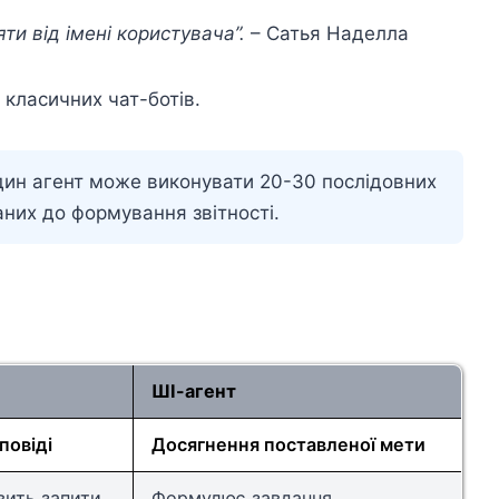
ти від імені користувача”.
– Сатья Наделла
 класичних чат-ботів.
дин агент може виконувати 20-30 послідовних
аних до формування звітності.
ШІ-агент
повіді
Досягнення поставленої мети
вить запити
Формулює завдання