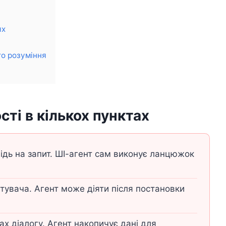
ях
о розуміння
сті в кількох пунктах
ідь на запит. ШІ-агент сам виконує ланцюжок
тувача. Агент може діяти після постановки
х діалогу. Агент накопичує дані для