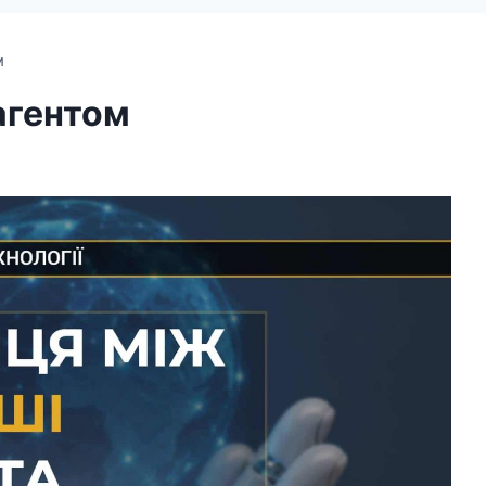
м
агентом