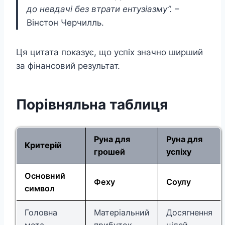
до невдачі без втрати ентузіазму”.
–
Вінстон Черчилль.
Ця цитата показує, що успіх значно ширший
за фінансовий результат.
Порівняльна таблиця
Руна для
Руна для
Критерій
грошей
успіху
Основний
Феху
Соулу
символ
Головна
Матеріальний
Досягнення