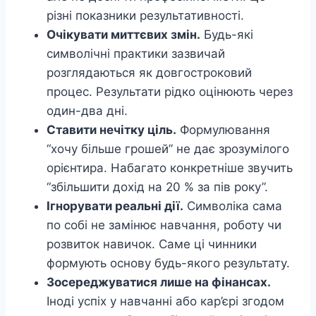
різні показники результативності.
Очікувати миттєвих змін.
Будь-які
символічні практики зазвичай
розглядаються як довгостроковий
процес. Результати рідко оцінюють через
один-два дні.
Ставити нечітку ціль.
Формулювання
“хочу більше грошей” не дає зрозумілого
орієнтира. Набагато конкретніше звучить
“збільшити дохід на 20 % за пів року”.
Ігнорувати реальні дії.
Символіка сама
по собі не замінює навчання, роботу чи
розвиток навичок. Саме ці чинники
формують основу будь-якого результату.
Зосереджуватися лише на фінансах.
Іноді успіх у навчанні або кар’єрі згодом