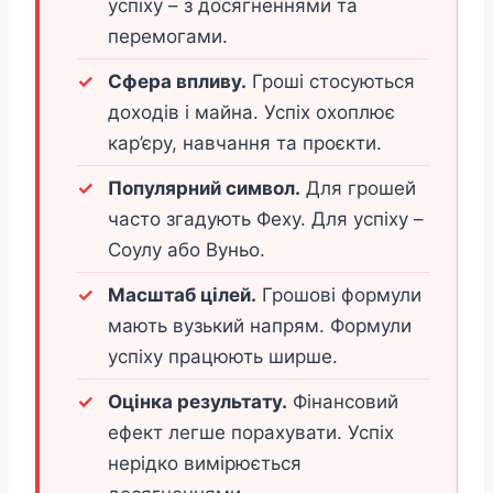
успіху – з досягненнями та
перемогами.
Сфера впливу.
Гроші стосуються
доходів і майна. Успіх охоплює
кар’єру, навчання та проєкти.
Популярний символ.
Для грошей
часто згадують Феху. Для успіху –
Соулу або Вуньо.
Масштаб цілей.
Грошові формули
мають вузький напрям. Формули
успіху працюють ширше.
Оцінка результату.
Фінансовий
ефект легше порахувати. Успіх
нерідко вимірюється