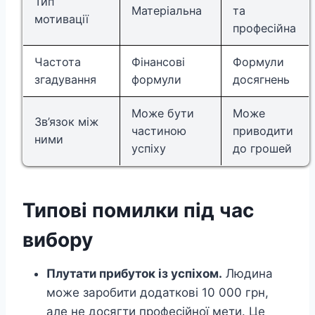
Тип
Матеріальна
та
мотивації
професійна
Частота
Фінансові
Формули
згадування
формули
досягнень
Може бути
Може
Зв’язок між
частиною
приводити
ними
успіху
до грошей
Типові помилки під час
вибору
Плутати прибуток із успіхом.
Людина
може заробити додаткові 10 000 грн,
але не досягти професійної мети. Це