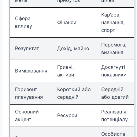
мета
прибуток
цілей
Кар’єра,
Сфера
Фінанси
навчання,
впливу
спорт
Перемога,
Результат
Дохід, майно
визнання
Гривні,
Досягнуті
Вимірювання
активи
показники
Горизонт
Короткий або
Середній
планування
середній
або довгий
Основний
Реалізація
Ресурси
акцент
потенціалу
Особиста