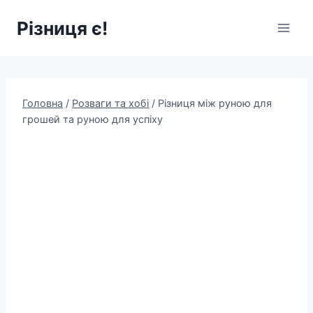
Перейти
Різниця є!
до
вмісту
Головна
/
Розваги та хобі
/
Різниця між руною для
грошей та руною для успіху