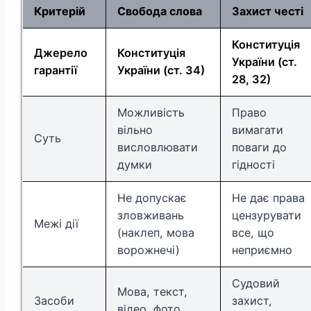
Критерій
Свобода слова
Захист честі
Конституція
Джерело
Конституція
України (ст.
гарантії
України (ст. 34)
28, 32)
Можливість
Право
вільно
вимагати
Суть
висловлювати
поваги до
думки
гідності
Не допускає
Не дає права
зловживань
цензурувати
Межі дії
(наклеп, мова
все, що
ворожнечі)
неприємно
Судовий
Мова, текст,
Засоби
захист,
відео, фото