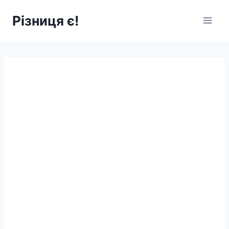
Перейти
Різниця є!
до
вмісту