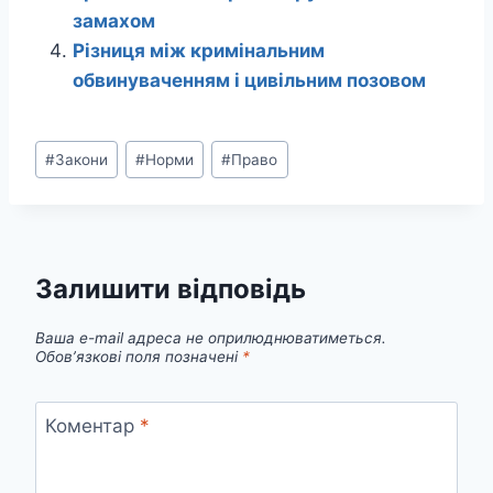
замахом
Різниця між кримінальним
обвинуваченням і цивільним позовом
Позначки
#
Закони
#
Норми
#
Право
запису:
Залишити відповідь
Ваша e-mail адреса не оприлюднюватиметься.
Обов’язкові поля позначені
*
Коментар
*