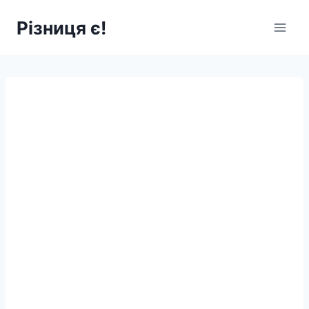
Перейти
Різниця є!
до
вмісту