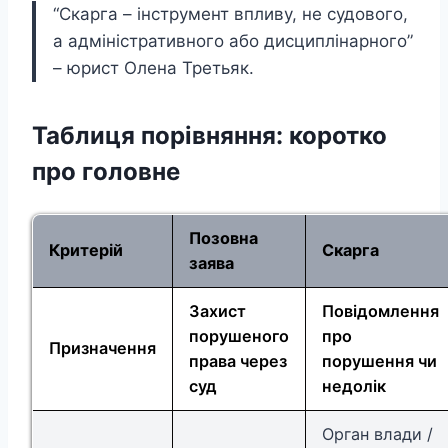
“Скарга – інструмент впливу, не судового,
а адміністративного або дисциплінарного”
– юрист Олена Третьяк.
Таблиця порівняння: коротко
про головне
Позовна
Критерій
Скарга
заява
Захист
Повідомлення
порушеного
про
Призначення
права через
порушення чи
суд
недолік
Орган влади /