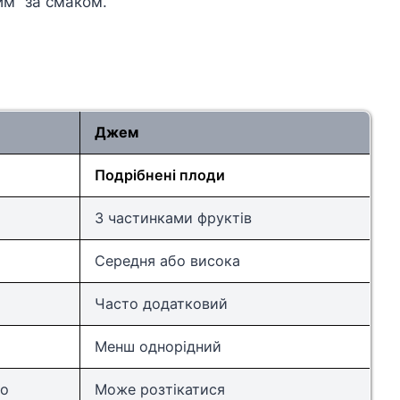
им” за смаком.
Джем
Подрібнені плоди
З частинками фруктів
Середня або висока
Часто додатковий
Менш однорідний
во
Може розтікатися