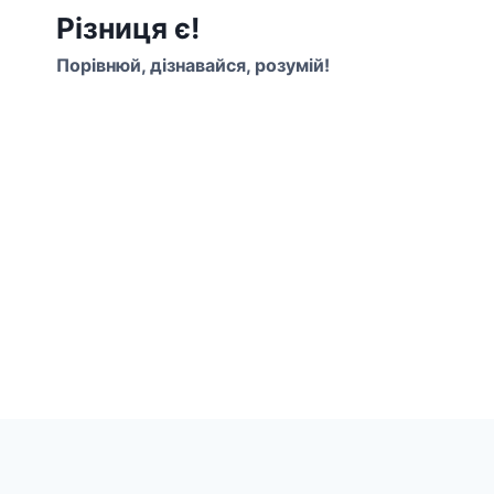
Перейти
Різниця є!
до
Порівнюй, дізнавайся, розумій!
вмісту