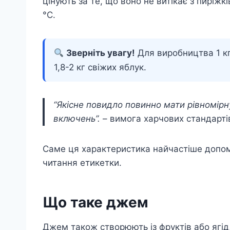
цінують за те, що воно не витікає з пиріжк
°C.
Зверніть увагу!
Для виробництва 1 кг
1,8-2 кг свіжих яблук.
“Якісне повидло повинно мати рівномірн
включень”.
– вимога харчових стандарті
Саме ця характеристика найчастіше допома
читання етикетки.
Що таке джем
Джем також створюють із фруктів або ягід,