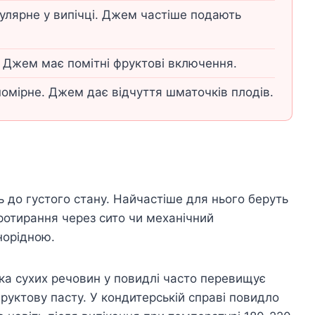
лярне у випічці. Джем частіше подають
 Джем має помітні фруктові включення.
омірне. Джем дає відчуття шматочків плодів.
 до густого стану. Найчастіше для нього беруть
протирання через сито чи механічний
норідною.
ка сухих речовин у повидлі часто перевищує
руктову пасту. У кондитерській справі повидло