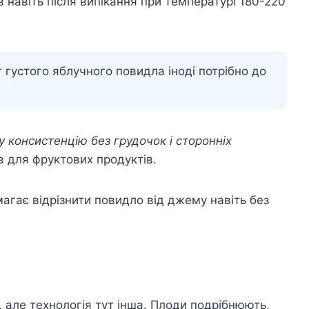
ів навіть після випікання при температурі 180-220
 густого яблучного повидла іноді потрібно до
у консистенцію без грудочок і сторонніх
в для фруктових продуктів.
гає відрізнити повидло від джему навіть без
 але технологія тут інша. Плоди подрібнюють,