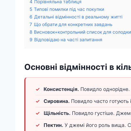
4
Порівняльна таблиця
5
Типові помилки під час покупки
6
Детальні відмінності в реальному житті
7
Що обрати для конкретних завдань
8
Висновок+контрольний список для солодки
9
Відповідаю на часті запитання
Основні відмінності в кіл
Консистенція.
Повидло однорідне. 
Сировина.
Повидло часто готують і
Щільність.
Повидло густіше. Джем 
Пектин.
У джемі його роль вища. С