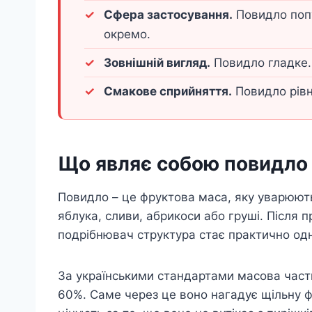
Сфера застосування.
Повидло попу
окремо.
Зовнішній вигляд.
Повидло гладке.
Смакове сприйняття.
Повидло рівн
Що являє собою повидло
Повидло – це фруктова маса, яку уварюють
яблука, сливи, абрикоси або груші. Після 
подрібнювач структура стає практично од
За українськими стандартами масова част
60%. Саме через це воно нагадує щільну ф