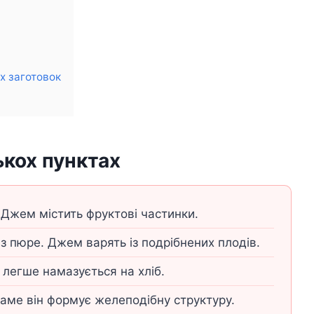
х заготовок
ькох пунктах
Джем містить фруктові частинки.
з пюре. Джем варять із подрібнених плодів.
легше намазується на хліб.
аме він формує желеподібну структуру.