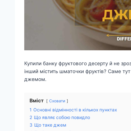
Купили банку фруктового десерту й не зроз
інший містить шматочки фруктів? Саме тут
джемом.
Вміст
Сховати
1
Основні відмінності в кількох пунктах
2
Що являє собою повидло
3
Що таке джем