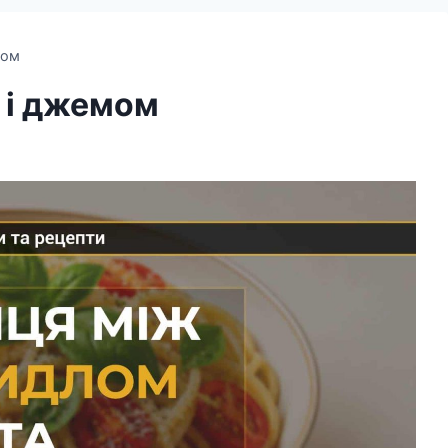
мом
 і джемом