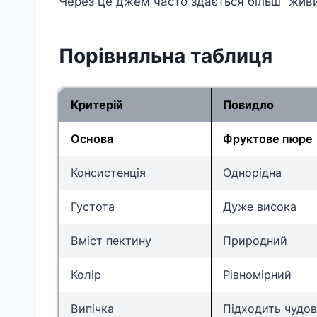
Через це джем часто здається більш “жив
Порівняльна таблиця
Критерій
Повидло
Основа
Фруктове пюре
Консистенція
Однорідна
Густота
Дуже висока
Вміст пектину
Природний
Колір
Рівномірний
Випічка
Підходить чудо