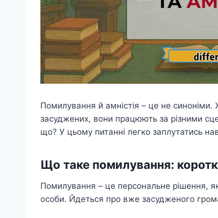
Помилування й амністія – це не синоніми.
засуджених, вони працюють за різними сцен
що? У цьому питанні легко заплутатись на
Що таке помилування: коротко
Помилування – це персональне рішення, 
особи. Йдеться про вже засудженого гром