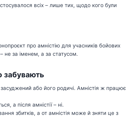
стосувалося всіх – лише тих, щодо кого були
онопроєкт про амністію для учасників бойових
– не за іменем, а за статусом.
о забувають
засуджений або його родичі. Амністія ж працює
я, а після амністії – ні.
ання збитків, а от амністія може й зняти це з