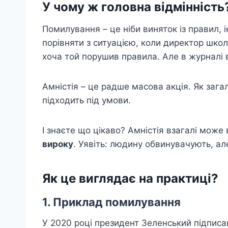
У чому ж головна відмінність
Помилування – це ніби виняток із правил,
порівняти з ситуацією, коли директор школ
хоча той порушив правила. Але в журналі в
Амністія – це радше масова акція. Як загал
підходить під умови.
І знаєте що цікаво? Амністія взагалі може
вироку
. Уявіть: людину обвинувачують, ал
Як це виглядає на практиці?
1. Приклад помилування
У 2020 році президент Зеленський підписа