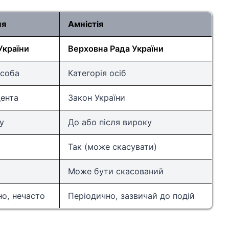
ня
Амністія
України
Верховна Рада України
особа
Категорія осіб
дента
Закон України
у
До або після вироку
Так (може скасувати)
Може бути скасований
но, нечасто
Періодично, зазвичай до подій