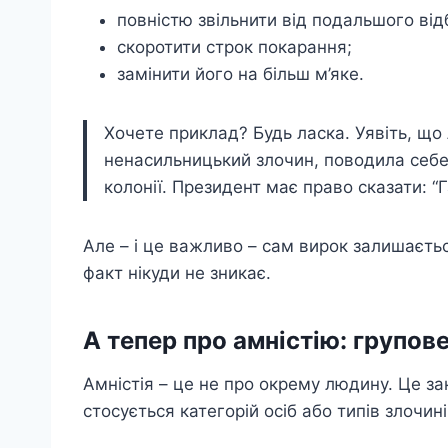
повністю звільнити від подальшого ві
скоротити строк покарання;
замінити його на більш м’яке.
Хочете приклад? Будь ласка. Уявіть, що
ненасильницький злочин, поводила себе
колонії. Президент має право сказати: “
Але – і це важливо – сам вирок залишаєть
факт нікуди не зникає.
А тепер про амністію: групов
Амністія – це не про окрему людину. Це з
стосується категорій осіб або типів злочині