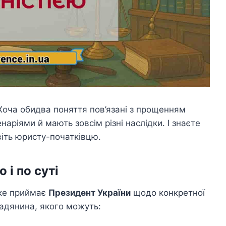
 Хоча обидва поняття пов’язані з прощенням
аріями й мають зовсім різні наслідки. І знаєте
віть юристу-початківцю.
 і по суті
яке приймає
Президент України
щодо конкретної
адянина, якого можуть: