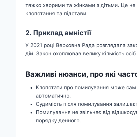
тяжко хворими та жінками з дітьми. Це не 
клопотання та підстави.
2. Приклад амністії
У 2021 році Верховна Рада розглядала зак
дій. Закон охоплював велику кількість осіб 
Важливі нюанси, про які част
Клопотати про помилування може сам 
автоматично.
Судимість після помилування залишаєтьс
Помилування не звільняє від відшкодув
порядку денного.