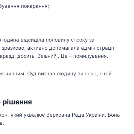
дбування покарання;
 людина відсиділа половину строку за
 зразково, активно допомагала адміністрації
Гаразд, досить. Вільний”. Це – помилування.
ся чинним. Суд визнав людину винною, і цей
е рішення
акон, який ухвалює Верховна Рада України. Вона
в.