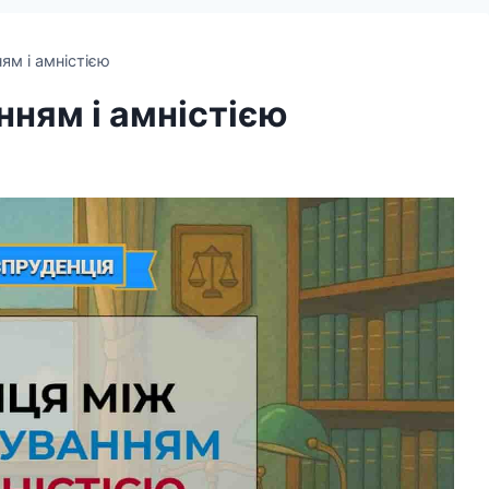
ям і амністією
нням і амністією