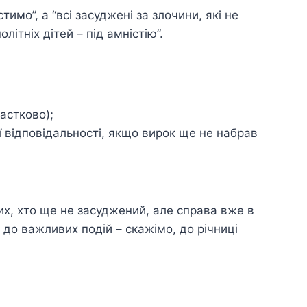
имо”, а “всі засуджені за злочини, які не
літніх дітей – під амністію”.
астково);
ої відповідальності, якщо вирок ще не набрав
тих, хто ще не засуджений, але справа вже в
 до важливих подій – скажімо, до річниці