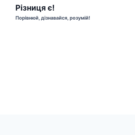
Перейти
Різниця є!
до
Порівнюй, дізнавайся, розумій!
вмісту