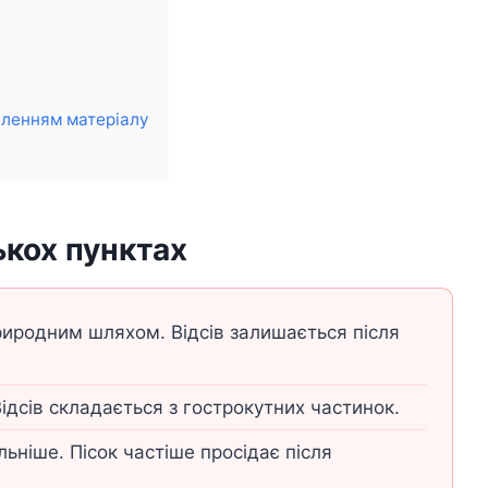
вленням матеріалу
ькох пунктах
иродним шляхом. Відсів залишається після
Відсів складається з гострокутних частинок.
ьніше. Пісок частіше просідає після