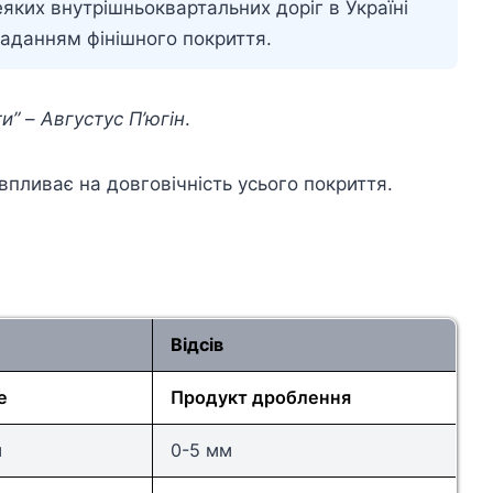
яких внутрішньоквартальних доріг в Україні
ладанням фінішного покриття.
ти”
–
Августус П’югін
.
 впливає на довговічність усього покриття.
Відсів
е
Продукт дроблення
м
0-5 мм