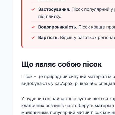
Застосування.
Пісок популярний у 
під плитку.
Водопроникність.
Пісок краще проп
Вартість.
Відсів у багатьох регіон
Що являє собою пісок
Пісок – це природний сипучий матеріал із 
видобувають у кар’єрах, річках або спеці
У будівництві найчастіше зустрічаються ка
кладочних розчинів часто беруть матеріал 
майданчиків популярний митий пісок із мі