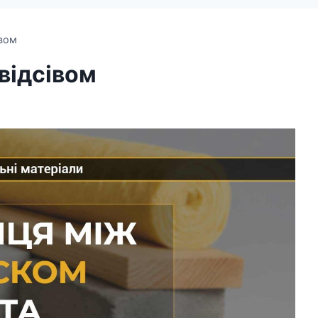
івом
 відсівом