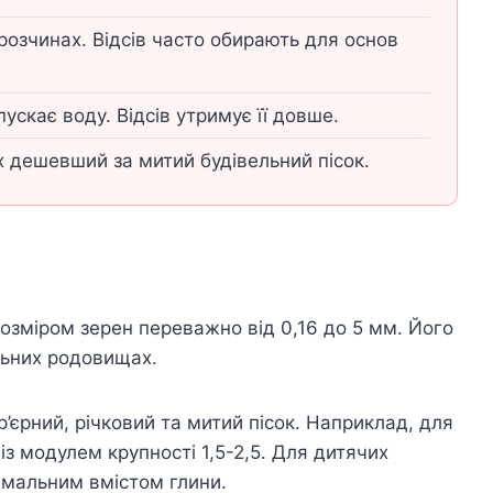
розчинах. Відсів часто обирають для основ
ускає воду. Відсів утримує її довше.
ах дешевший за митий будівельний пісок.
розміром зерен переважно від 0,16 до 5 мм. Його
альних родовищах.
р’єрний, річковий та митий пісок. Наприклад, для
із модулем крупності 1,5-2,5. Для дитячих
німальним вмістом глини.