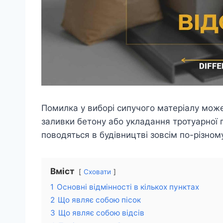
Помилка у виборі сипучого матеріалу може
заливки бетону або укладання тротуарної п
поводяться в будівництві зовсім по-різном
Вміст
Сховати
1
Основні відмінності в кількох пунктах
2
Що являє собою пісок
3
Що являє собою відсів