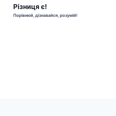
Перейти
Різниця є!
до
Порівнюй, дізнавайся, розумій!
вмісту