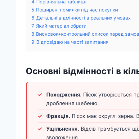
4
Порівняльна таблиця
5
Поширені помилки під час покупки
6
Детальні відмінності в реальних умовах
7
Який матеріал обрати
8
Висновок+контрольний список перед замо
9
Відповідаю на часті запитання
Основні відмінності в кіл
Походження.
Пісок утворюється пр
дроблення щебеню.
Фракція.
Пісок має округлі зерна. 
Ущільнення.
Відсів трамбується щіл
зволоження.