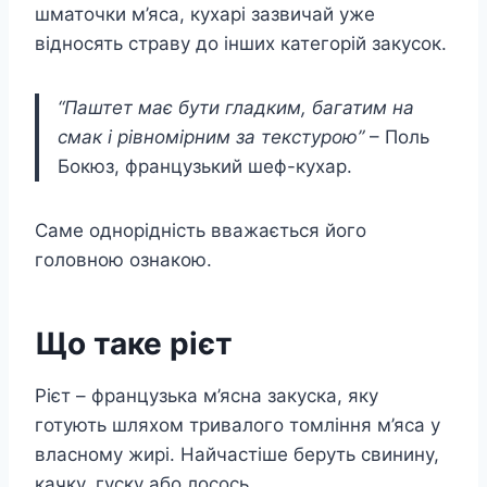
шматочки м’яса, кухарі зазвичай уже
відносять страву до інших категорій закусок.
“Паштет має бути гладким, багатим на
смак і рівномірним за текстурою”
– Поль
Бокюз, французький шеф-кухар.
Саме однорідність вважається його
головною ознакою.
Що таке рієт
Рієт – французька м’ясна закуска, яку
готують шляхом тривалого томління м’яса у
власному жирі. Найчастіше беруть свинину,
качку, гуску або лосось.