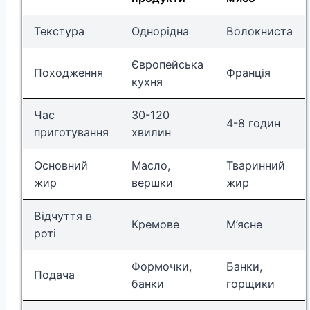
Текстура
Однорідна
Волокниста
Європейська
Походження
Франція
кухня
Час
30-120
4-8 годин
приготування
хвилин
Основний
Масло,
Тваринний
жир
вершки
жир
Відчуття в
Кремове
М’ясне
роті
Формочки,
Банки,
Подача
банки
горщики