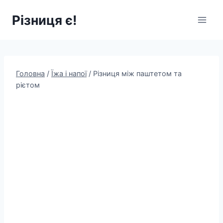
Перейти
Різниця є!
до
вмісту
Головна
/
Їжа і напої
/
Різниця між паштетом та
рієтом