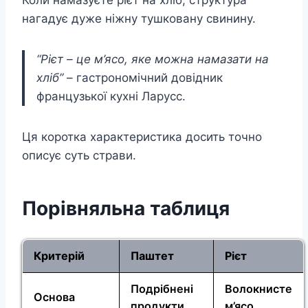
Коли намазуєте рієт на хліб, структура
нагадує дуже ніжну тушковану свинину.
“Рієт – це м’ясо, яке можна намазати на
хліб”
– гастрономічний довідник
французької кухні Ларусс.
Ця коротка характеристика досить точно
описує суть страви.
Порівняльна таблиця
Критерій
Паштет
Рієт
Подрібнені
Волокнисте
Основа
продукти
м’ясо