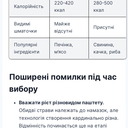
220-420
280-500
Калорійність
ккал
ккал
Видимі
Майже
Присутні
шматочки
відсутні
Популярні
Печінка,
Свинина,
інгредієнти
м’ясо
качка, риба
Поширені помилки під час
вибору
Вважати рієт різновидом паштету.
Обидві страви належать до намазок, але
технологія створення кардинально різна.
Відмінність починається ще на етапі