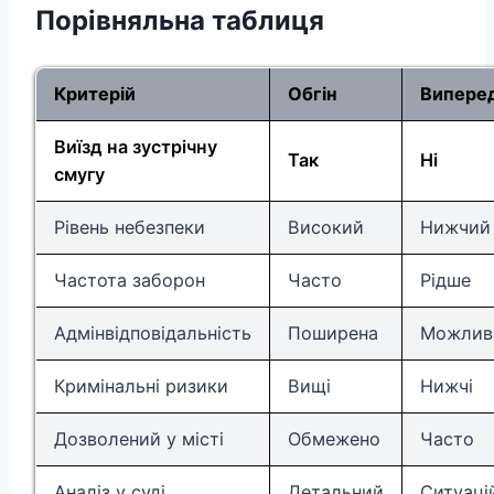
Порівняльна таблиця
Критерій
Обгін
Випере
Виїзд на зустрічну
Так
Ні
смугу
Рівень небезпеки
Високий
Нижчий
Частота заборон
Часто
Рідше
Адмінвідповідальність
Поширена
Можлив
Кримінальні ризики
Вищі
Нижчі
Дозволений у місті
Обмежено
Часто
Аналіз у суді
Детальний
Ситуаці