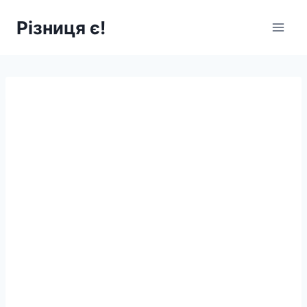
Перейти
Різниця є!
до
вмісту