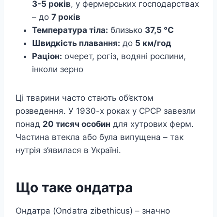
3-5 років
, у фермерських господарствах
– до
7 років
Температура тіла:
близько
37,5 °C
Швидкість плавання:
до
5 км/год
Раціон:
очерет, рогіз, водяні рослини,
інколи зерно
Ці тварини часто стають об’єктом
розведення. У 1930-х роках у СРСР завезли
понад
20 тисяч особин
для хутрових ферм.
Частина втекла або була випущена – так
нутрія з’явилася в Україні.
Що таке ондатра
Ондатра (Ondatra zibethicus) – значно