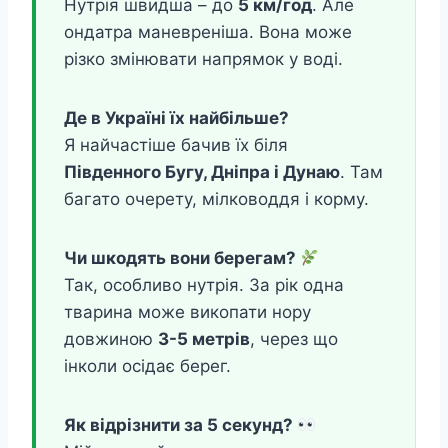
Нутрія швидша – до
5 км/год
. Але
ондатра маневреніша. Вона може
різко змінювати напрямок у воді.
Де в Україні їх найбільше?
Я найчастіше бачив їх біля
Південного Бугу, Дніпра і Дунаю
. Там
багато очерету, мілководдя і корму.
Чи шкодять вони берегам?
Так, особливо нутрія. За рік одна
тварина може викопати нору
довжиною
3-5 метрів
, через що
інколи осідає берег.
Як відрізнити за 5 секунд?