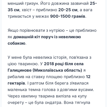
менший гризун. Його довжина зазвичай
25-
35 см
, хвіст – приблизно
20-25 см
, а вага
тримається у межах
900-1500 грамів
.
Якщо порівнювати з нутрією – це приблизно
як
домашній кіт поруч із невеликою
собакою
.
У мене була невелика історія, пов’язана з
цією твариною. У
2018 році біля села
Галицинове (Миколаївська область)
я
рибалив на ставку площею приблизно
12
гектарів
. І раптом біля берега з’явилася
маленька темна голова з довгими вусами.
Через хвилину тварина вилізла на купу
очерету – це була ондатра. Вона тягнула