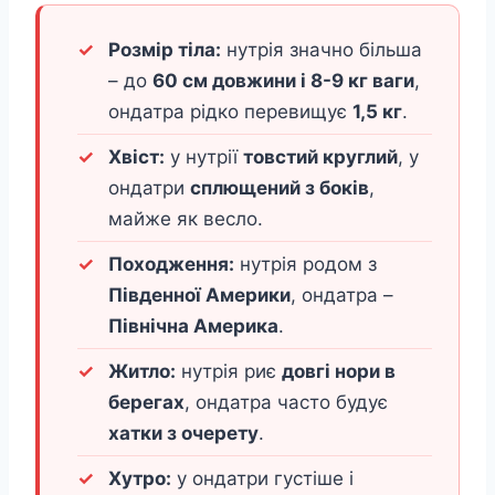
Розмір тіла:
нутрія значно більша
– до
60 см довжини і 8-9 кг ваги
,
ондатра рідко перевищує
1,5 кг
.
Хвіст:
у нутрії
товстий круглий
, у
ондатри
сплющений з боків
,
майже як весло.
Походження:
нутрія родом з
Південної Америки
, ондатра –
Північна Америка
.
Житло:
нутрія риє
довгі нори в
берегах
, ондатра часто будує
хатки з очерету
.
Хутро:
у ондатри густіше і