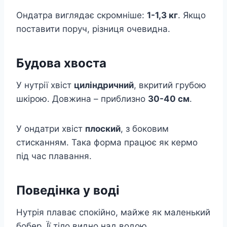
Ондатра виглядає скромніше:
1-1,3 кг
. Якщо
поставити поруч, різниця очевидна.
Будова хвоста
У нутрії хвіст
циліндричний
, вкритий грубою
шкірою. Довжина – приблизно
30-40 см
.
У ондатри хвіст
плоский
, з боковим
стисканням. Така форма працює як кермо
під час плавання.
Поведінка у воді
Нутрія плаває спокійно, майже як маленький
бобер. Її тіло видно над водою.