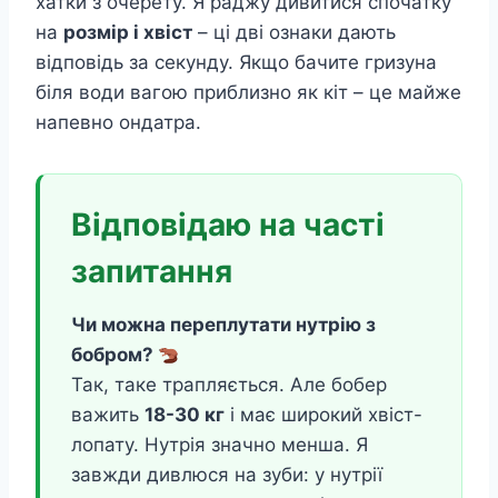
хатки з очерету. Я раджу дивитися спочатку
на
розмір і хвіст
– ці дві ознаки дають
відповідь за секунду. Якщо бачите гризуна
біля води вагою приблизно як кіт – це майже
напевно ондатра.
Відповідаю на часті
запитання
Чи можна переплутати нутрію з
бобром?
Так, таке трапляється. Але бобер
важить
18-30 кг
і має широкий хвіст-
лопату. Нутрія значно менша. Я
завжди дивлюся на зуби: у нутрії