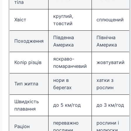
тіла
круглий,
Хвіст
сплющений
товстий
Південна
Північна
Походження
Америка
Америка
яскраво-
Колір різців
жовтуватий
помаранчевий
нори в
хатки з
Тип житла
берегах
рослин
Швидкість
до 5 км/год
до 3 км/год
плавання
переважно
рослини і
Раціон
рослини
молюски