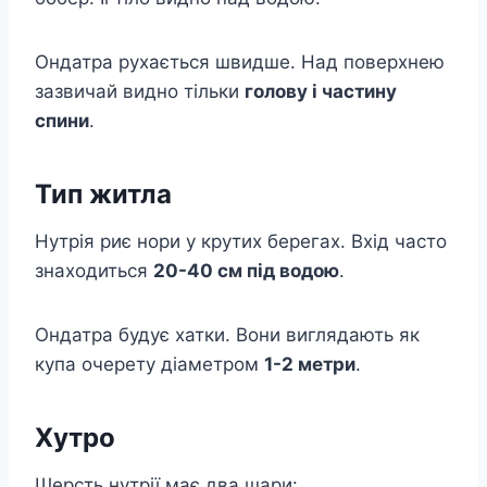
Ондатра рухається швидше. Над поверхнею
зазвичай видно тільки
голову і частину
спини
.
Тип житла
Нутрія риє нори у крутих берегах. Вхід часто
знаходиться
20-40 см під водою
.
Ондатра будує хатки. Вони виглядають як
купа очерету діаметром
1-2 метри
.
Хутро
Шерсть нутрії має два шари: