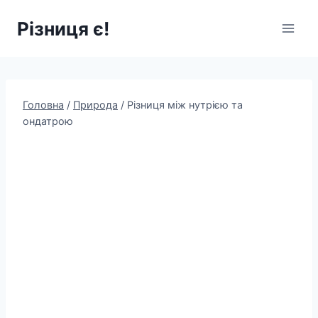
Перейти
Різниця є!
до
вмісту
Головна
/
Природа
/
Різниця між нутрією та
ондатрою