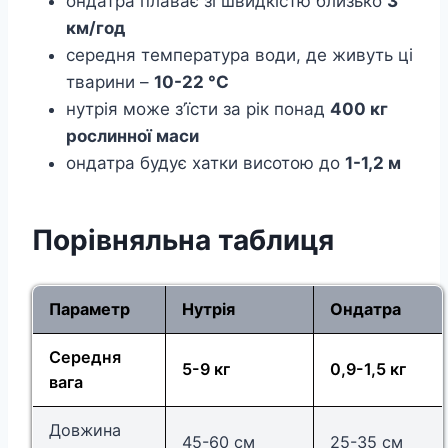
ондатра плаває зі швидкістю близько
3
км/год
середня температура води, де живуть ці
тварини –
10-22 °C
нутрія може з’їсти за рік понад
400 кг
рослинної маси
ондатра будує хатки висотою до
1-1,2 м
Порівняльна таблиця
Параметр
Нутрія
Ондатра
Середня
5-9 кг
0,9-1,5 кг
вага
Довжина
45-60 см
25-35 см