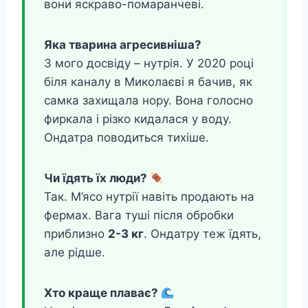
вони яскраво-помаранчеві.
Яка тварина агресивніша?
З мого досвіду – нутрія. У 2020 році
біля каналу в Миколаєві я бачив, як
самка захищала нору. Вона голосно
фиркала і різко кидалася у воду.
Ондатра поводиться тихіше.
Чи їдять їх люди?
Так. М’ясо нутрії навіть продають на
фермах. Вага туші після обробки
приблизно
2-3 кг
. Ондатру теж їдять,
але рідше.
Хто краще плаває?