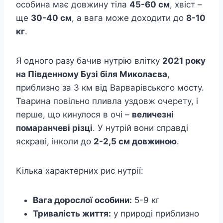
особина має довжину тіла
45-60 см
, хвіст –
ще
30-40 см
, а вага може доходити до
8-10
кг
.
Я одного разу бачив нутрію влітку
2021 року
на Південному Бузі біля Миколаєва
,
приблизно за 3 км від Варварівського мосту.
Тварина повільно пливла уздовж очерету, і
перше, що кинулося в очі –
величезні
помаранчеві різці
. У нутрій вони справді
яскраві, інколи до
2-2,5 см довжиною
.
Кілька характерних рис нутрії:
Вага дорослої особини:
5-9 кг
Тривалість життя:
у природі приблизно