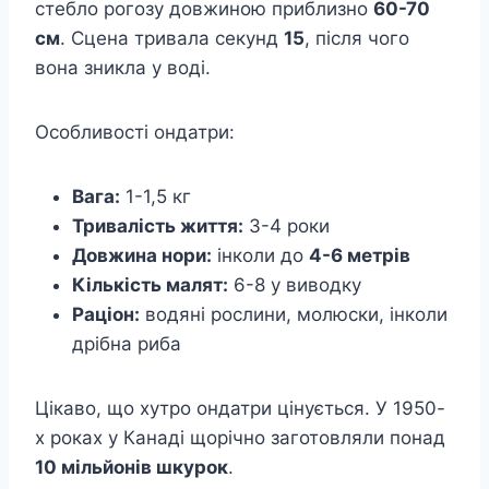
стебло рогозу довжиною приблизно
60-70
см
. Сцена тривала секунд
15
, після чого
вона зникла у воді.
Особливості ондатри:
Вага:
1-1,5 кг
Тривалість життя:
3-4 роки
Довжина нори:
інколи до
4-6 метрів
Кількість малят:
6-8 у виводку
Раціон:
водяні рослини, молюски, інколи
дрібна риба
Цікаво, що хутро ондатри цінується. У 1950-
х роках у Канаді щорічно заготовляли понад
10 мільйонів шкурок
.