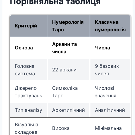
Порівняльна таблиця
Нумерологія
Класична
Критерій
Таро
нумерологія
Аркани та
Основа
Числа
числа
Головна
9 базових
22 аркани
система
чисел
Джерело
Символіка
Числові
трактувань
Таро
значення
Тип аналізу
Архетипічний
Аналітичний
Візуальна
Висока
Мінімальна
складова