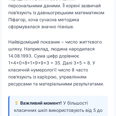
персональними даними. Її корені зазвичай
пов’язують із давньогрецьким математиком
Піфагор, хоча сучасна методика
сформувалася значно пізніше.
Найвідоміший показник – число життєвого
шляху. Наприклад, людина народилася
14.08.1993. Сума цифр дорівнює
1+4+0+8+1+9+9+3 = 35. Далі 3+5 = 8. У
класичній нумерології число 8 часто
пов’язують із кар’єрою, управлінням
ресурсами та матеріальними результатами.
Важливий момент!
У більшості
класичних шкіл використовують від 5 до