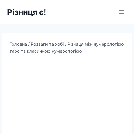
Перейти
Різниця є!
до
вмісту
Головна
/
Розваги та хобі
/
Різниця між нумерологією
таро та класичною нумерологією