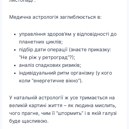
листопаді”.
Медична астрологія заглиблюється в:
управління здоров’ям у відповідності до
планетних циклів;
підбір дати операції (знаєте приказку:
“Не ріж у ретроград”?);
аналіз спадкових ризиків;
індивідуальний ритм організму (у кого
коли “енергетичне вікно”).
У натальній астрології ж усе тримається на
великій картині життя – як людина мислить,
чого прагне, чим її “штормить” і в якій галузі
буде щасливою.