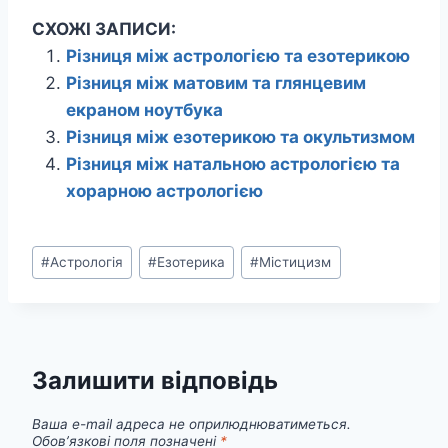
СХОЖІ ЗАПИСИ:
Різниця між астрологією та езотерикою
Різниця між матовим та глянцевим
екраном ноутбука
Різниця між езотерикою та окультизмом
Різниця між натальною астрологією та
хорарною астрологією
Позначки
#
Астрологія
#
Езотерика
#
Містицизм
запису:
Залишити відповідь
Ваша e-mail адреса не оприлюднюватиметься.
Обов’язкові поля позначені
*