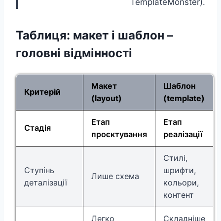
TemplateMonster).
Таблиця: макет і шаблон –
головні відмінності
Макет
Шаблон
Критерій
(layout)
(template)
Етап
Етап
Стадія
проєктування
реалізації
Стилі,
Ступінь
шрифти,
Лише схема
деталізації
кольори,
контент
Легко
Складніше