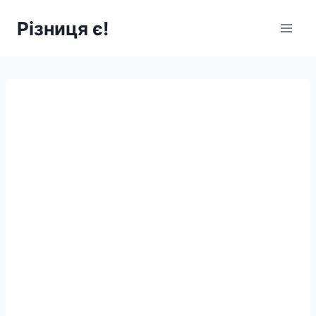
Перейти
Різниця є!
до
вмісту