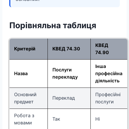
Порівняльна таблиця
КВЕД
Критерій
КВЕД 74.30
74.90
Інша
Послуги
Назва
професійна
перекладу
діяльність
Основний
Професійні
Переклад
предмет
послуги
Робота з
Так
Ні
мовами