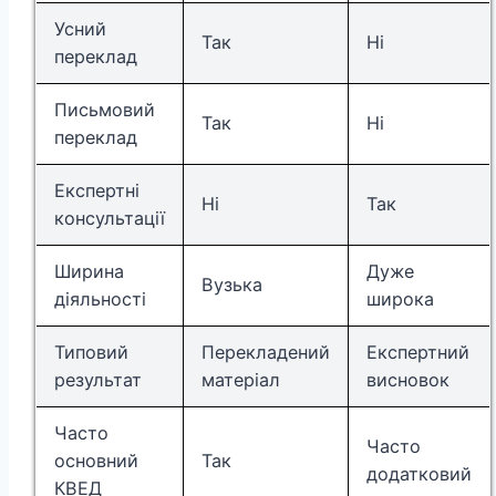
Усний
Так
Ні
переклад
Письмовий
Так
Ні
переклад
Експертні
Ні
Так
консультації
Ширина
Дуже
Вузька
діяльності
широка
Типовий
Перекладений
Експертний
результат
матеріал
висновок
Часто
Часто
основний
Так
додатковий
КВЕД