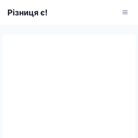
Перейти
Різниця є!
до
вмісту