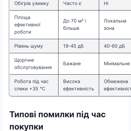
Обігрів узимку
Часто є
Ні
Площа
До 70 м² і
Локальна
ефективної
більше
зона
роботи
Рівень шуму
19-45 дБ
40-60 дБ
Щорічне
Бажане
Мінімальне
обслуговування
Робота під час
Висока
Обмежена
спеки +35 °C
ефективність
ефективніс
Типові помилки під час
покупки