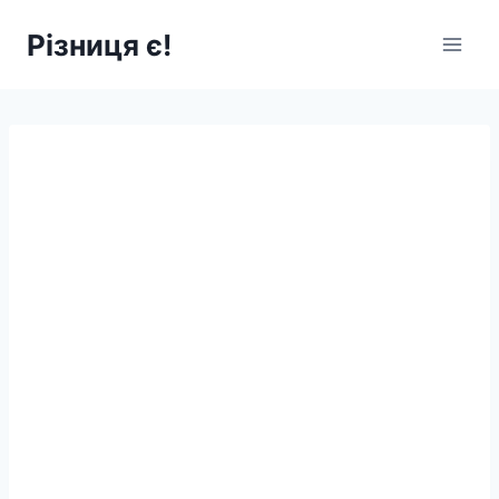
Перейти
Різниця є!
до
вмісту