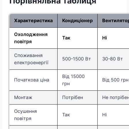
Порівняльна таблиця
Характеристика
Кондиціонер
Вентилято
Охолодження
Так
Ні
повітря
Споживання
500-1500 Вт
30-80 Вт
електроенергії
Від 15000
Початкова ціна
Від 500 грн
грн
Монтаж
Потрібен
Не потрібе
Осушення
Так
Ні
повітря