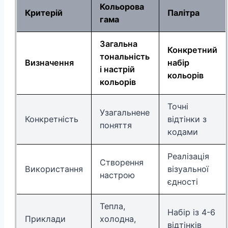
Кольорова
Критерій
Палітра
гама
Загальна
Конкретний
тональність
Визначення
набір
і настрій
кольорів
кольорів
Точні
Узагальнене
Конкретність
відтінки з
поняття
кодами
Реалізація
Створення
Використання
візуальної
настрою
єдності
Тепла,
Набір із 4-6
Приклади
холодна,
відтінків