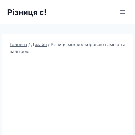
Перейти
Різниця є!
до
вмісту
Головна
/
Дизайн
/
Різниця між кольоровою гамою та
палітрою