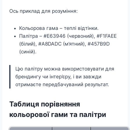
Ось приклад для розуміння:
Кольорова гама – теплі відтінки.
Палітра – #E63946 (червоний), #F1FAEE
(білий), #A8DADC (м’ятний), #457B9D
(синій).
Цю палітру можна використовувати для
брендингу чи інтер’єру, і ви завжди
отримаєте передбачуваний результат.
Таблиця порівняння
кольорової гами та палітри