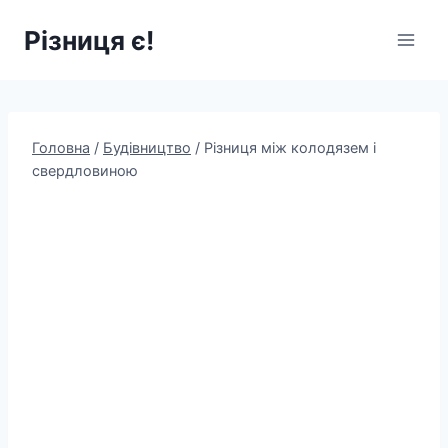
Перейти
Різниця є!
до
вмісту
Головна
/
Будівництво
/
Різниця між колодязем і
свердловиною