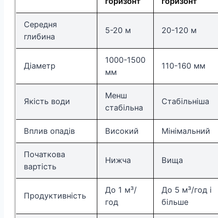
горизонт
горизонт
Середня
5-20 м
20-120 м
глибина
1000-1500
Діаметр
110-160 мм
мм
Менш
Якість води
Стабільніша
стабільна
Вплив опадів
Високий
Мінімальний
Початкова
Нижча
Вища
вартість
До 1 м³/
До 5 м³/год і
Продуктивність
год
більше