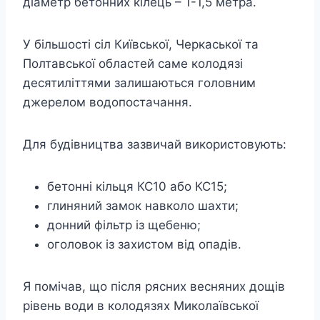
діаметр бетонних кілець – 1-1,5 метра.
У більшості сіл Київської, Черкаської та
Полтавської областей саме колодязі
десятиліттями залишаються головним
джерелом водопостачання.
Для будівництва зазвичай використовують:
бетонні кільця КС10 або КС15;
глиняний замок навколо шахти;
донний фільтр із щебеню;
оголовок із захистом від опадів.
Я помічав, що після рясних весняних дощів
рівень води в колодязях Миколаївської