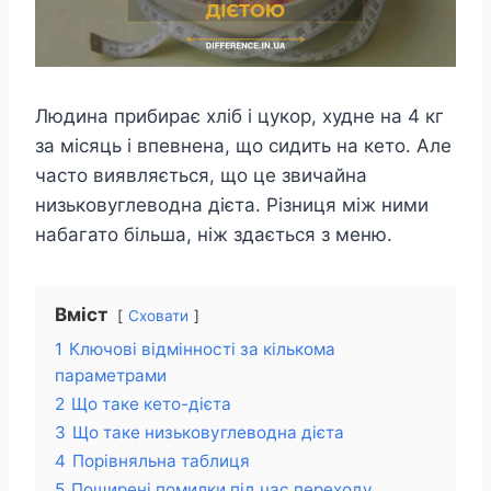
Людина прибирає хліб і цукор, худне на 4 кг
за місяць і впевнена, що сидить на кето. Але
часто виявляється, що це звичайна
низьковуглеводна дієта. Різниця між ними
набагато більша, ніж здається з меню.
Вміст
Сховати
1
Ключові відмінності за кількома
параметрами
2
Що таке кето-дієта
3
Що таке низьковуглеводна дієта
4
Порівняльна таблиця
5
Поширені помилки під час переходу