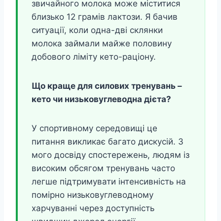
звичайного молока може міститися
близько 12 грамів лактози. Я бачив
ситуації, коли одна-дві склянки
молока займали майже половину
добового ліміту кето-раціону.
Що краще для силових тренувань –
кето чи низьковуглеводна дієта?
У спортивному середовищі це
питання викликає багато дискусій. З
мого досвіду спостережень, людям із
високим обсягом тренувань часто
легше підтримувати інтенсивність на
помірно низьковуглеводному
харчуванні через доступність