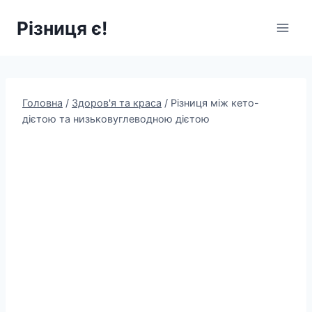
Перейти
Різниця є!
до
вмісту
Головна
/
Здоров'я та краса
/
Різниця між кето-
дієтою та низьковуглеводною дієтою