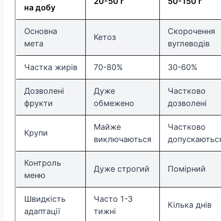
20-50 г
50-150 г
на добу
Основна
Скорочення
Кетоз
мета
вуглеводів
Частка жирів
70-80%
30-60%
Дозволені
Дуже
Частково
фрукти
обмежено
дозволені
Майже
Частково
Крупи
виключаються
допускаютьс
Контроль
Дуже строгий
Помірний
меню
Швидкість
Часто 1-3
Кілька днів
адаптації
тижні