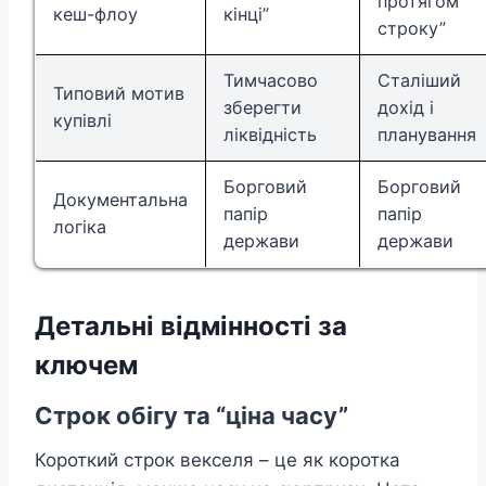
протягом
кеш-флоу
кінці”
строку”
Тимчасово
Сталіший
Типовий мотив
зберегти
дохід і
купівлі
ліквідність
планування
Борговий
Борговий
Документальна
папір
папір
логіка
держави
держави
Детальні відмінності за
ключем
Строк обігу та “ціна часу”
Короткий строк векселя – це як коротка