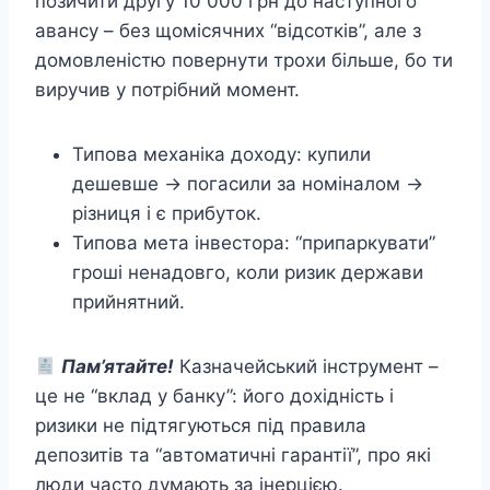
позичити другу 10 000 грн до наступного
авансу – без щомісячних “відсотків”, але з
домовленістю повернути трохи більше, бо ти
виручив у потрібний момент.
Типова механіка доходу: купили
дешевше → погасили за номіналом →
різниця і є прибуток.
Типова мета інвестора: “припаркувати”
гроші ненадовго, коли ризик держави
прийнятний.
Пам’ятайте!
Казначейський інструмент –
це не “вклад у банку”: його дохідність і
ризики не підтягуються під правила
депозитів та “автоматичні гарантії”, про які
люди часто думають за інерцією.