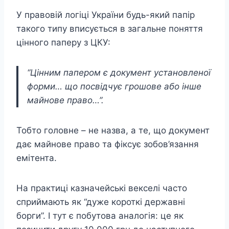
У правовій логіці України будь-який папір
такого типу вписується в загальне поняття
цінного паперу з ЦКУ:
“Цінним папером є документ установленої
форми… що посвідчує грошове або інше
майнове право…”.
Тобто головне – не назва, а те, що документ
дає майнове право та фіксує зобов’язання
емітента.
На практиці казначейські векселі часто
сприймають як “дуже короткі державні
борги”. І тут є побутова аналогія: це як