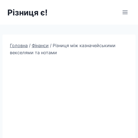
Перейти
Різниця є!
до
вмісту
Головна
/
Фінанси
/
Різниця між казначейськими
векселями та нотами