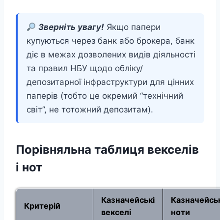
Зверніть увагу!
Якщо папери
купуються через банк або брокера, банк
діє в межах дозволених видів діяльності
та правил НБУ щодо обліку/
депозитарної інфраструктури для цінних
паперів (тобто це окремий “технічний
світ”, не тотожний депозитам).
Порівняльна таблиця векселів
і нот
Казначейські
Казначейськ
Критерій
векселі
ноти