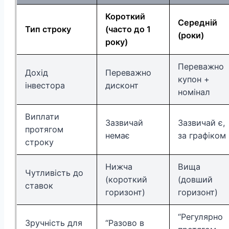
Короткий
Середній
Тип строку
(часто до 1
(роки)
року)
Переважно
Дохід
Переважно
купон +
інвестора
дисконт
номінал
Виплати
Зазвичай
Зазвичай є,
протягом
немає
за графіком
строку
Нижча
Вища
Чутливість до
(короткий
(довший
ставок
горизонт)
горизонт)
“Регулярно
Зручність для
“Разово в