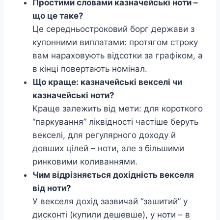
Простими словами казначейські ноти –
що це таке?
Це середньостроковий борг держави з
купонними виплатами: протягом строку
вам нараховують відсотки за графіком, а
в кінці повертають номінал.
Що краще: казначейські векселі чи
казначейські ноти?
Краще залежить від мети: для короткого
“паркування” ліквідності частіше беруть
векселі, для регулярного доходу й
довших цілей – ноти, але з більшими
ринковими коливаннями.
Чим відрізняється дохідність векселя
від ноти?
У векселя дохід зазвичай “зашитий” у
дисконті (купили дешевше), у ноти – в