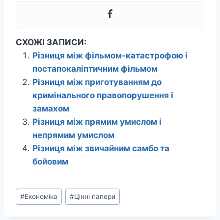
СХОЖІ ЗАПИСИ:
Різниця між фільмом-катастрофою і
постапокаліптичним фільмом
Різниця між приготуванням до
кримінального правопорушення і
замахом
Різниця між прямим умислом і
непрямим умислом
Різниця між звичайним самбо та
бойовим
Позначки
#
Економіка
#
Цінні папери
запису: