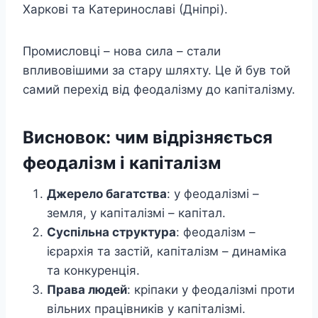
Харкові та Катеринославі (Дніпрі).
Промисловці – нова сила – стали
впливовішими за стару шляхту. Це й був той
самий перехід від феодалізму до капіталізму.
Висновок: чим відрізняється
феодалізм і капіталізм
Джерело багатства
: у феодалізмі –
земля, у капіталізмі – капітал.
Суспільна структура
: феодалізм –
ієрархія та застій, капіталізм – динаміка
та конкуренція.
Права людей
: кріпаки у феодалізмі проти
вільних працівників у капіталізмі.