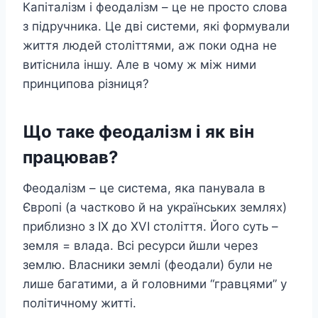
Капіталізм і феодалізм – це не просто слова
з підручника. Це дві системи, які формували
життя людей століттями, аж поки одна не
витіснила іншу. Але в чому ж між ними
принципова різниця?
Що таке феодалізм і як він
працював?
Феодалізм – це система, яка панувала в
Європі (а частково й на українських землях)
приблизно з IX до XVI століття. Його суть –
земля = влада. Всі ресурси йшли через
землю. Власники землі (феодали) були не
лише багатими, а й головними “гравцями” у
політичному житті.