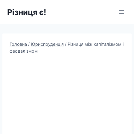
Перейти
Різниця є!
до
вмісту
Головна
/
Юриспруденція
/
Різниця між капіталізмом і
феодалізмом