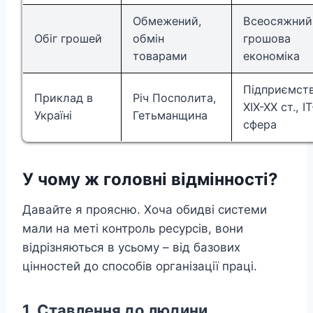
Обмежений,
Всеосяжний
Обіг грошей
обмін
грошова
товарами
економіка
Підприємст
Приклад в
Річ Посполита,
XIX-XX ст., ІТ
Україні
Гетьманщина
сфера
У чому ж головні відмінності?
Давайте я проясню. Хоча обидві системи
мали на меті контроль ресурсів, вони
відрізняються в усьому – від базових
цінностей до способів організації праці.
1. Ставлення до людини