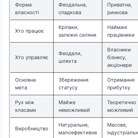
Форма
Феодальна,
Приватна,
власності
спадкова
ринкова
Кріпаки,
Наймані
Хто працює
залежні селяни
працівники
Власники
Феодали,
Хто управляє
бізнесу,
шляхта
акціонери
Основна
Збереження
Отримання
мета
статусу
прибутку
Рух між
Майже
Теоретично
класами
неможливий
можливий
Натуральне,
Масове,
Виробництво
малоефективне
індустріаль