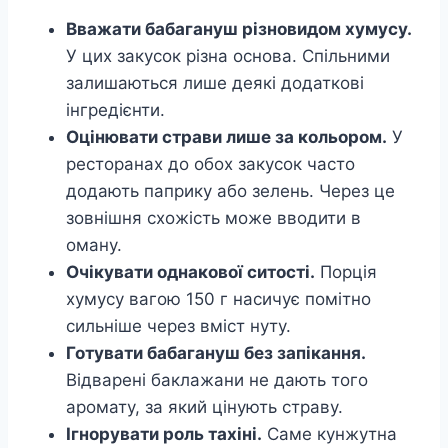
Вважати бабагануш різновидом хумусу.
У цих закусок різна основа. Спільними
залишаються лише деякі додаткові
інгредієнти.
Оцінювати страви лише за кольором.
У
ресторанах до обох закусок часто
додають паприку або зелень. Через це
зовнішня схожість може вводити в
оману.
Очікувати однакової ситості.
Порція
хумусу вагою 150 г насичує помітно
сильніше через вміст нуту.
Готувати бабагануш без запікання.
Відварені баклажани не дають того
аромату, за який цінують страву.
Ігнорувати роль тахіні.
Саме кунжутна