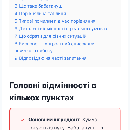
3
Що таке бабагануш
4
Порівняльна таблиця
5
Типові помилки під час порівняння
6
Детальні відмінності в реальних умовах
7
Що обрати для різних ситуацій
8
Висновок+контрольний список для
швидкого вибору
9
Відповідаю на часті запитання
Головні відмінності в
кількох пунктах
Основний інгредієнт.
Хумус
готують із нуту. Бабагануш – із