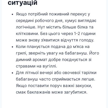
ситуацій
Якщо потрібний поживний перекус у
середині робочого дня, хумус виглядає
логічніше. Нут містить більше білка та
клітковини. Без цього через 1-2 години
може знову з’явитися відчуття голоду.
Коли планується подача до м’яса на
грилі, зверніть увагу на бабагануш. Його
димний аромат добре поєднується зі
стравами на вугіллі.
Для літньої вечері або овочевої тарілки
бабагануш часто сприймається легше.
Якщо поставити поруч важкі закуски,
смак баклажанів може загубитися.