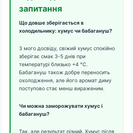
запитання
Що довше зберігається в
холодильнику: хумус чи бабагануш?
З мого досвіду, свіжий хумус спокійно
зберігає смак 3-5 днів при
температурі близько +4 °C.
Бабагануш також добре переносить
охолодження, але його аромат диму
поступово стає менш вираженим.
Чи можна заморожувати хумус і
бабагануш?
Так, але результат різний. Хумус після