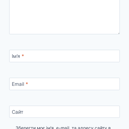
Ім’я
*
Email
*
Сайт
Зберегти моє ім'я, e-mail, та адресу сайту в