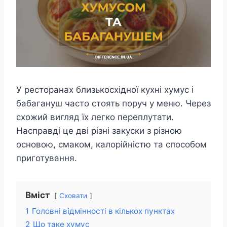
У ресторанах близькосхідної кухні хумус і
бабагануш часто стоять поруч у меню. Через
схожий вигляд їх легко переплутати.
Насправді це дві різні закуски з різною
основою, смаком, калорійністю та способом
приготування.
Вміст
Сховати
1
Головні відмінності в кількох пунктах
2
Що таке хумус