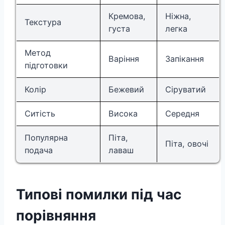
Кремова,
Ніжна,
Текстура
густа
легка
Метод
Варіння
Запікання
підготовки
Колір
Бежевий
Сіруватий
Ситість
Висока
Середня
Популярна
Піта,
Піта, овочі
подача
лаваш
Типові помилки під час
порівняння