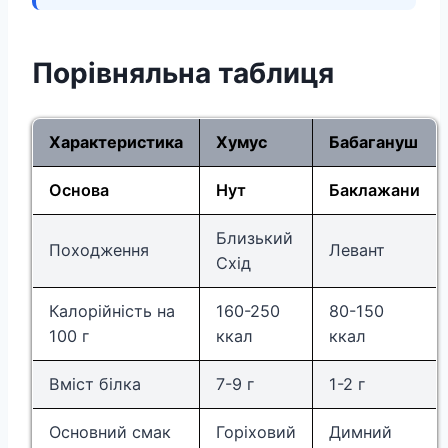
Порівняльна таблиця
Характеристика
Хумус
Бабагануш
Основа
Нут
Баклажани
Близький
Походження
Левант
Схід
Калорійність на
160-250
80-150
100 г
ккал
ккал
Вміст білка
7-9 г
1-2 г
Основний смак
Горіховий
Димний