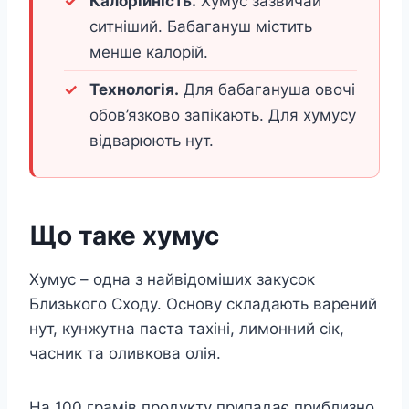
Калорійність.
Хумус зазвичай
ситніший. Бабагануш містить
менше калорій.
Технологія.
Для бабагануша овочі
обов’язково запікають. Для хумусу
відварюють нут.
Що таке хумус
Хумус – одна з найвідоміших закусок
Близького Сходу. Основу складають варений
нут, кунжутна паста тахіні, лимонний сік,
часник та оливкова олія.
На 100 грамів продукту припадає приблизно