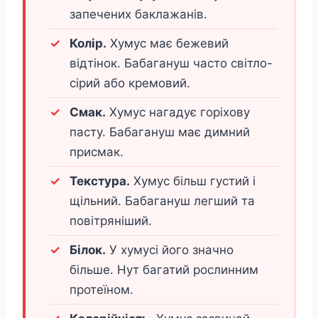
запечених баклажанів.
Колір.
Хумус має бежевий
відтінок. Бабагануш часто світло-
сірий або кремовий.
Смак.
Хумус нагадує горіхову
пасту. Бабагануш має димний
присмак.
Текстура.
Хумус більш густий і
щільний. Бабагануш легший та
повітряніший.
Білок.
У хумусі його значно
більше. Нут багатий рослинним
протеїном.