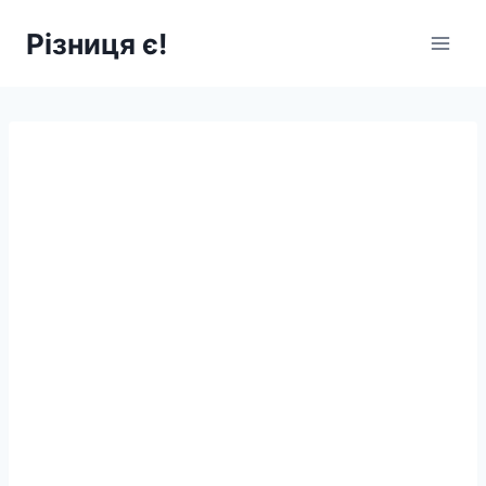
Перейти
Різниця є!
до
вмісту