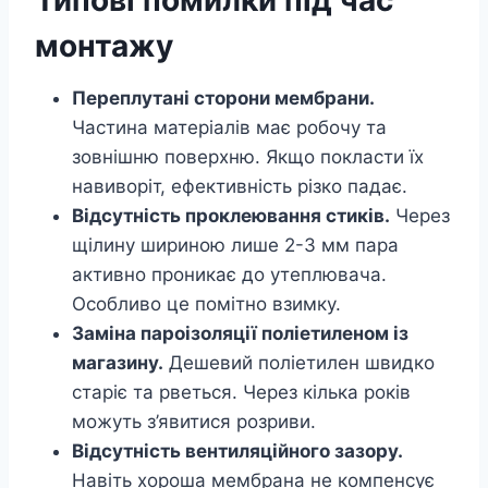
Типові помилки під час
монтажу
Переплутані сторони мембрани.
Частина матеріалів має робочу та
зовнішню поверхню. Якщо покласти їх
навиворіт, ефективність різко падає.
Відсутність проклеювання стиків.
Через
щілину шириною лише 2-3 мм пара
активно проникає до утеплювача.
Особливо це помітно взимку.
Заміна пароізоляції поліетиленом із
магазину.
Дешевий поліетилен швидко
старіє та рветься. Через кілька років
можуть з’явитися розриви.
Відсутність вентиляційного зазору.
Навіть хороша мембрана не компенсує