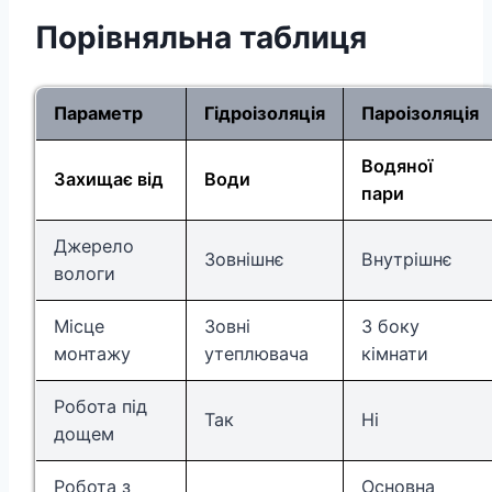
Порівняльна таблиця
Параметр
Гідроізоляція
Пароізоляція
Водяної
Захищає від
Води
пари
Джерело
Зовнішнє
Внутрішнє
вологи
Місце
Зовні
З боку
монтажу
утеплювача
кімнати
Робота під
Так
Ні
дощем
Робота з
Основна