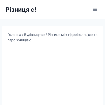
Перейти
Різниця є!
до
вмісту
Головна
/
Будівництво
/
Різниця між гідроізоляцією та
пароізоляцією