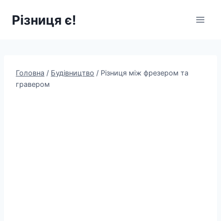
Перейти
Різниця є!
до
вмісту
Головна
/
Будівництво
/
Різниця між фрезером та
гравером