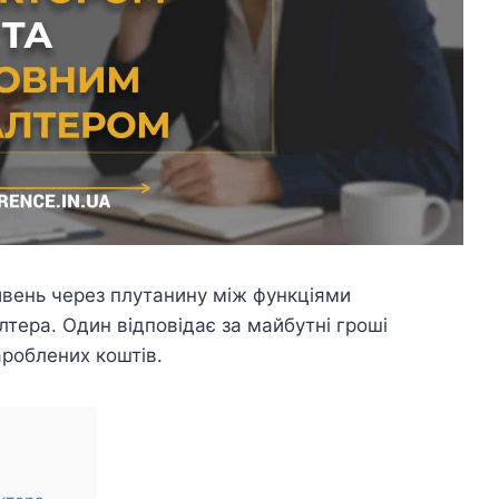
ивень через плутанину між функціями
лтера. Один відповідає за майбутні гроші
ароблених коштів.