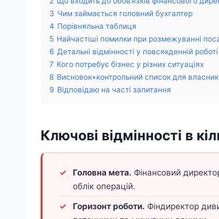
2
Що входить до обов’язків фінансового дире
3
Чим займається головний бухгалтер
4
Порівняльна таблиця
5
Найчастіші помилки при розмежуванні пос
6
Детальні відмінності у повсякденній роботі
7
Кого потребує бізнес у різних ситуаціях
8
Висновок+контрольний список для власник
9
Відповідаю на часті запитання
Ключові відмінності в кі
Головна мета.
Фінансовий директор
облік операцій.
Горизонт роботи.
Фіндиректор диви