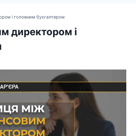
тором і головним бухгалтером
им директором і
м