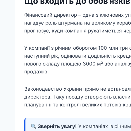
Що входить до обов’язкі
Фінансовий директор – одна з ключових упр
нагадує роль штурмана на великому корабл
прогнозує, куди компанія рухатиметься чере
У компанії з річним оборотом 100 млн грн
наступний рік, оцінювати доцільність креди
нового складу площею 3000 м² або аналіз
продажів.
Законодавство України прямо не встановлю
директора. Таку посаду створюють власник
плануванні та контролі великих потоків кош
Зверніть увагу!
У компаніях із річни