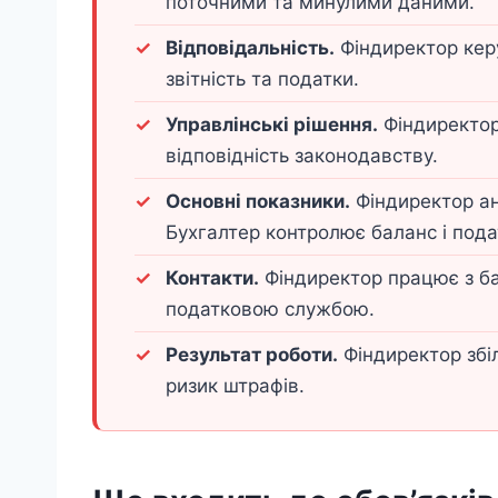
поточними та минулими даними.
Відповідальність.
Фіндиректор керу
звітність та податки.
Управлінські рішення.
Фіндиректор
відповідність законодавству.
Основні показники.
Фіндиректор ан
Бухгалтер контролює баланс і пода
Контакти.
Фіндиректор працює з ба
податковою службою.
Результат роботи.
Фіндиректор збіл
ризик штрафів.