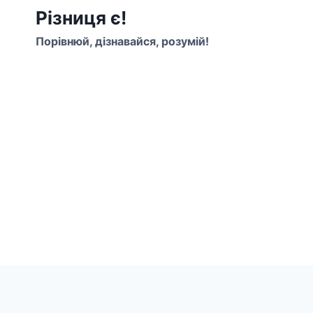
Перейти
Різниця є!
до
Порівнюй, дізнавайся, розумій!
вмісту