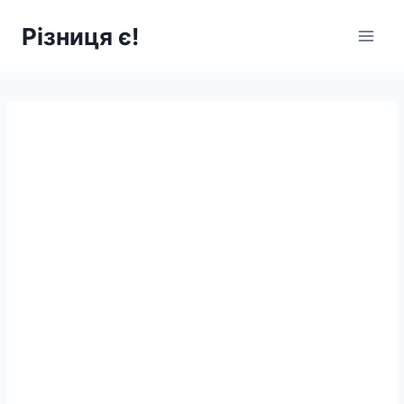
Перейти
Різниця є!
до
вмісту