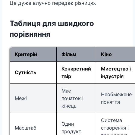
Це дуже влучно передає різницю.
Таблиця для швидкого
порівняння
Критерій
Фільм
Кіно
Конкретний
Мистецтво і
Сутність
твір
індустрія
Має
Необмежене
Межі
початок і
поняття
кінець
Система
Один
Масштаб
створення і
продукт