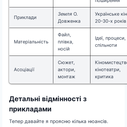
поширення
Земля
О.
Українське кі
Приклади
Довженка
20-30-х років
Файл,
Ідеї, процеси,
Матеріальність
плівка,
спільноти
носій
Сюжет,
Кіномистецтв
Асоціації
актори,
кінотеатри,
монтаж
критика
Детальні відмінності з
прикладами
Тепер давайте я проясню кілька нюансів.