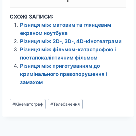
СХОЖІ ЗАПИСИ:
Різниця між матовим та глянцевим
екраном ноутбука
Різниця між 2D-, 3D-, 4D-кінотеатрами
Різниця між фільмом-катастрофою і
постапокаліптичним фільмом
Різниця між приготуванням до
кримінального правопорушення і
замахом
Позначки
#
Кінематограф
#
Телебачення
запису: