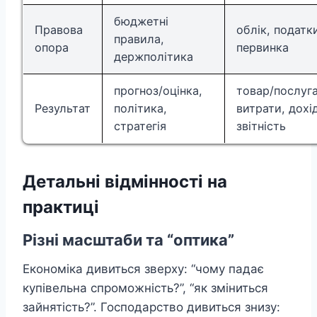
бюджетні
Правова
облік, податк
правила,
опора
первинка
держполітика
прогноз/оцінка,
товар/послуга
Результат
політика,
витрати, дохід
стратегія
звітність
Детальні відмінності на
практиці
Різні масштаби та “оптика”
Економіка дивиться зверху: “чому падає
купівельна спроможність?”, “як зміниться
зайнятість?”. Господарство дивиться знизу: