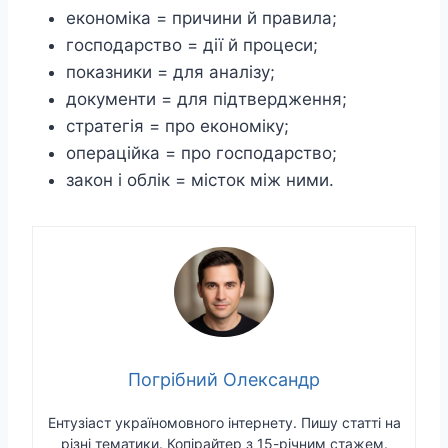
економіка = причини й правила;
господарство = дії й процеси;
показники = для аналізу;
документи = для підтвердження;
стратегія = про економіку;
операційка = про господарство;
закон і облік = місток між ними.
Погрібний Олександр
Ентузіаст україномовного інтернету. Пишу статті на
різні тематики. Копірайтер з 15-річним стажем.