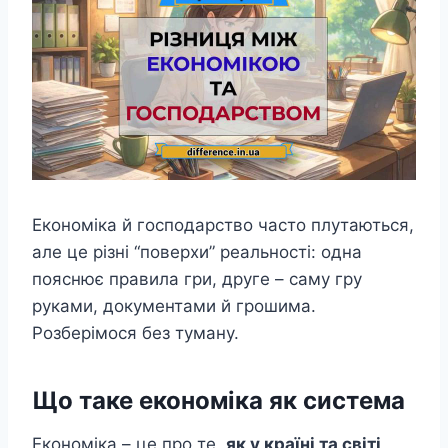
Економіка й господарство часто плутаються,
але це різні “поверхи” реальності: одна
пояснює правила гри, друге – саму гру
руками, документами й грошима.
Розберімося без туману.
Що таке економіка як система
Економіка – це про те,
як у країні та світі