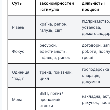
Суть
закономірностей
діяльність і
і стимулів
процеси
підприємство
країна, регіон,
Рівень
установа,
галузь, світ
домогоспода
ресурси,
договори, зап
Фокус
ефективність,
роботи, послу
інфляція, ринок
гроші
господарська
Одиниця
тренд, показник,
операція,
“події”
цикл
документ
ВВП, попит/
накладна, акт
Мова
пропозиція,
рахунок, про
ставки