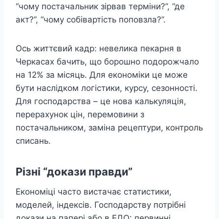
“чому постачальник зірвав терміни?”, “де
акт?”, “чому собівартість поповзла?”.
Ось життєвий кадр: невелика пекарня в
Черкасах бачить, що борошно подорожчало
на 12% за місяць. Для економіки це може
бути наслідком логістики, курсу, сезонності.
Для господарства – це нова калькуляція,
перерахунок цін, перемовини з
постачальником, заміна рецептури, контроль
списань.
Різні “докази правди”
Економіці часто вистачає статистики,
моделей, індексів. Господарству потрібні
докази на папері або в ЕДО: первинні