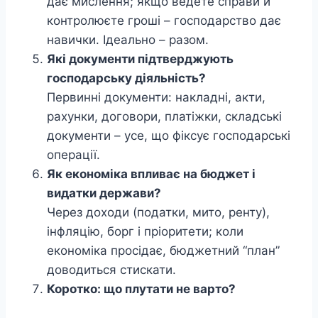
дає мислення; якщо ведете справи й
контролюєте гроші – господарство дає
навички. Ідеально – разом.
Які документи підтверджують
господарську діяльність?
Первинні документи: накладні, акти,
рахунки, договори, платіжки, складські
документи – усе, що фіксує господарські
операції.
Як економіка впливає на бюджет і
видатки держави?
Через доходи (податки, мито, ренту),
інфляцію, борг і пріоритети; коли
економіка просідає, бюджетний “план”
доводиться стискати.
Коротко: що плутати не варто?