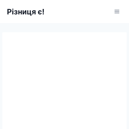
Перейти
Різниця є!
до
вмісту