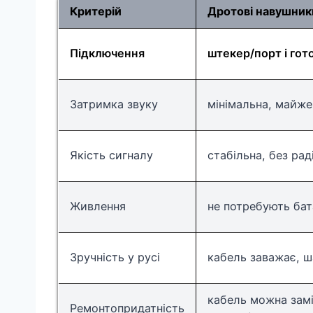
Критерій
Дротові навушник
Підключення
штекер/порт і гот
Затримка звуку
мінімальна, майже
Якість сигналу
стабільна, без ра
Живлення
не потребують бат
Зручність у русі
кабель заважає, 
кабель можна замі
Ремонтопридатність