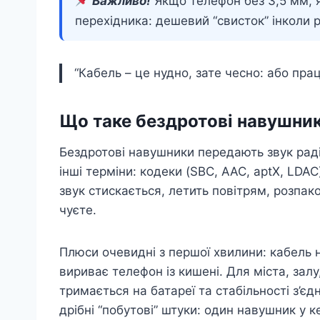
Важливо!
Якщо телефон без 3,5 мм, я
перехідника: дешевий “свисток” інколи р
“Кабель – це нудно, зате чесно: або пра
Що таке бездротові навушни
Бездротові навушники передають звук радіо
інші терміни: кодеки (SBC, AAC, aptX, LDAC
звук стискається, летить повітрям, розпак
чуєте.
Плюси очевидні з першої хвилини: кабель н
вириває телефон із кишені. Для міста, залу,
тримається на батареї та стабільності з’єдн
дрібні “побутові” штуки: один навушник у к