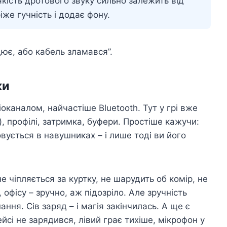
кість дротового звуку сильно залежить від
іже гучність і додає фону.
цює, або кабель зламався”.
ки
каналом, найчастіше Bluetooth. Тут у грі вже
), профілі, затримка, буфери. Простіше кажучи:
овується в навушниках – і лише тоді ви його
е чіпляється за куртку, не шарудить об комір, не
 офісу – зручно, аж підозріло. Але зручність
ання. Сів заряд – і магія закінчилась. А ще є
ейсі не зарядився, лівий грає тихіше, мікрофон у