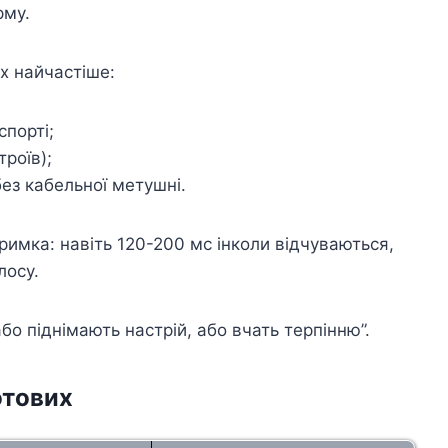
рму.
х найчастіше:
порті;
роїв);
без кабельної метушні.
тримка: навіть 120-200 мс інколи відчуваються,
лосу.
бо піднімають настрій, або вчать терпінню”.
отових