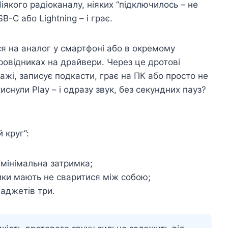
іякого радіоканалу, ніяких “підключилось – не
-C або Lightning – і грає.
я на аналог у смартфоні або в окремому
провідниках на драйвери. Через це дротові
тажі, записує подкасти, грає на ПК або просто не
иснули Play – і одразу звук, без секундних пауз?
 круг”:
мінімальна затримка;
ники мають не сваритися між собою;
гаджетів три.