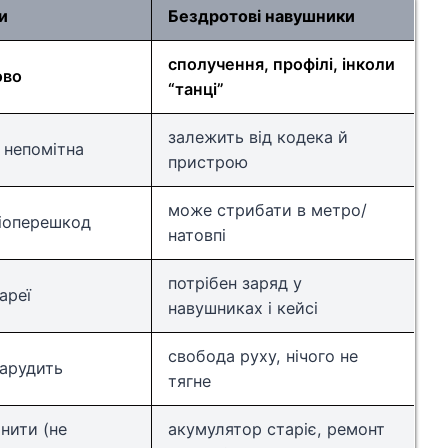
и
Бездротові навушники
сполучення, профілі, інколи
ово
“танці”
залежить від кодека й
 непомітна
пристрою
може стрибати в метро/
діоперешкод
натовпі
потрібен заряд у
ареї
навушниках і кейсі
свобода руху, нічого не
шарудить
тягне
нити (не
акумулятор старіє, ремонт