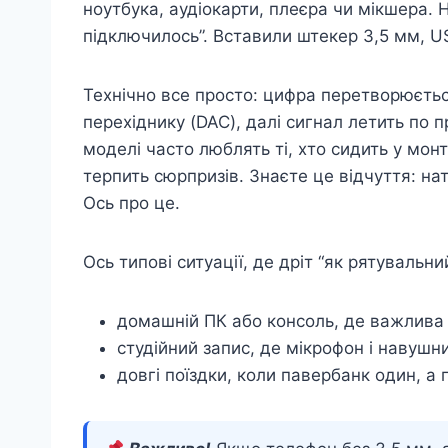
ноутбука, аудіокарти, плеєра чи мікшера. Н
підключилось”. Вставили штекер 3,5 мм, USB
Технічно все просто: цифра перетворюєтьс
перехіднику (DAC), далі сигнал летить по 
моделі часто люблять ті, хто сидить у мон
терпить сюрпризів. Знаєте це відчуття: нат
Ось про це.
Ось типові ситуації, де дріт “як рятувальний
домашній ПК або консоль, де важлива 
студійний запис, де мікрофон і навуш
довгі поїздки, коли павербанк один, а 