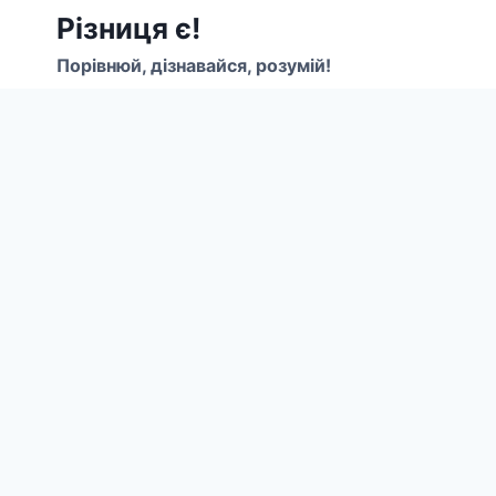
Перейти
Різниця є!
до
Порівнюй, дізнавайся, розумій!
вмісту