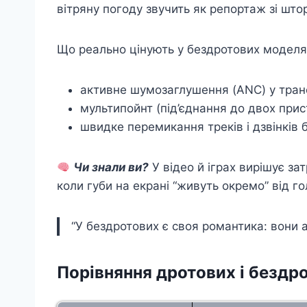
вітряну погоду звучить як репортаж зі што
Що реально цінують у бездротових моделя
активне шумозаглушення (ANC) у транс
мультипойнт (під’єднання до двох прист
швидке перемикання треків і дзвінків 
Чи знали ви?
У відео й іграх вирішує за
коли губи на екрані “живуть окремо” від го
“У бездротових є своя романтика: вони а
Порівняння дротових і бездр