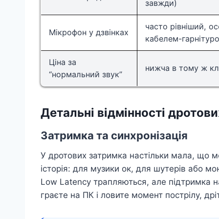
завжди)
часто рівніший, о
Мікрофон у дзвінках
кабелем-гарнітур
Ціна за
нижча в тому ж кл
“нормальний звук”
Детальні відмінності дротови
Затримка та синхронізація
У дротових затримка настільки мала, що моз
історія: для музики ок, для шутерів або м
Low Latency трапляються, але підтримка на
граєте на ПК і ловите момент пострілу, дрі