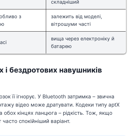
складніший
собливо з
залежить від моделі,
ою
вітрошуми часті
вища через електроніку й
асі
батарею
х і бездротових навушників
ок її ігнорує. У Bluetooth затримка – звична
онтажу відео може дратувати. Кодеки типу aptX
 обох кінцях ланцюга – рідкість. Тож, якщо
т часто спокійніший варіант.