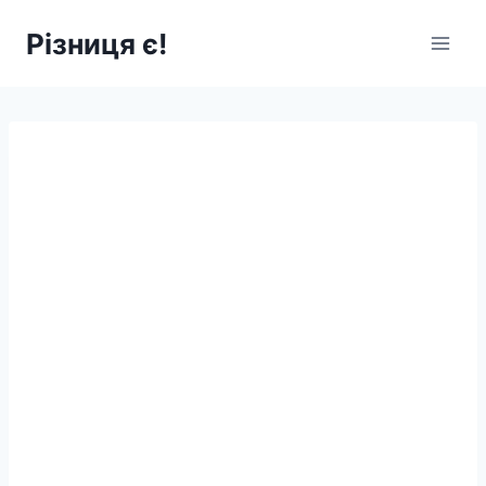
Перейти
Різниця є!
до
вмісту