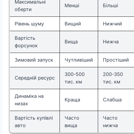
Максимальні
Менші
Більші
оберти
Рівень шуму
Вищий
Нижчий
Вартість
Вища
Нижча
форсунок
Зимовий запуск
Чутливіший
Простіший
300-500
200-350
Середній ресурс
тис. км
тис. км
Динаміка на
Краща
Слабша
низах
Вартість купівлі
Часто
Часто
авто
вища
нижча