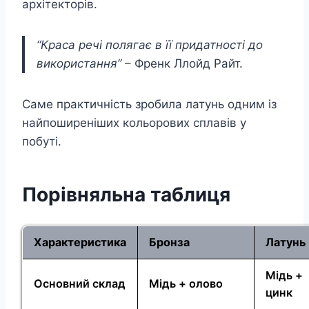
архітекторів.
“Краса речі полягає в її придатності до
використання”
– Френк Ллойд Райт.
Саме практичність зробила латунь одним із
найпоширеніших кольорових сплавів у
побуті.
Порівняльна таблиця
Характеристика
Бронза
Латунь
Мідь +
Основний склад
Мідь + олово
цинк