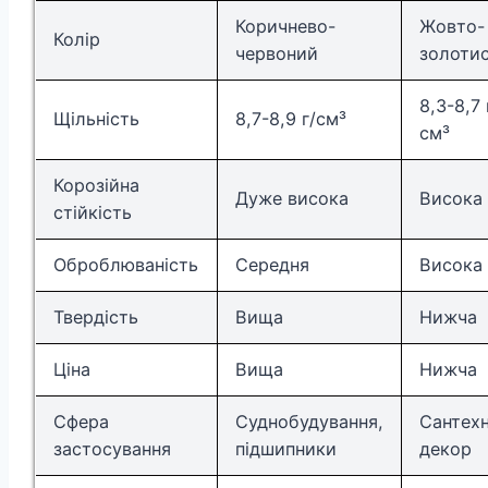
Коричнево-
Жовто-
Колір
червоний
золоти
8,3-8,7 
Щільність
8,7-8,9 г/см³
см³
Корозійна
Дуже висока
Висока
стійкість
Оброблюваність
Середня
Висока
Твердість
Вища
Нижча
Ціна
Вища
Нижча
Сфера
Суднобудування,
Сантехн
застосування
підшипники
декор