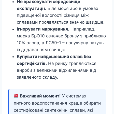
Не враховувати середовище
експлуатації.
Біля моря або в умовах
підвищеної вологості різниця між
сплавами проявляється значно швидше.
Ігнорувати маркування.
Наприклад,
марка БрО10 означає бронзу з приблизно
10% олова, а ЛС59-1 – популярну латунь
із додаванням свинцю.
Купувати найдешевший сплав без
сертифікатів.
На ринку трапляються
вироби з великими відхиленнями від
заявленого складу.
Важливий момент!
У системах
питного водопостачання краще обирати
сертифіковані сантехнічні сплави, які