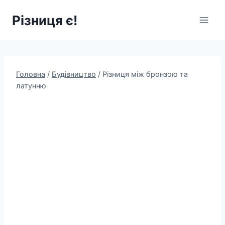
Перейти
Різниця є!
до
вмісту
Головна
/
Будівництво
/
Різниця між бронзою та
латунню