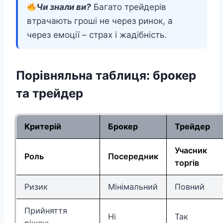
Чи знали ви?
Багато трейдерів
втрачають гроші не через ринок, а
через емоції – страх і жадібність.
Порівняльна таблиця: брокер
та трейдер
Критерій
Брокер
Трейдер
Учасник
Роль
Посередник
торгів
Ризик
Мінімальний
Повний
Прийняття
Ні
Так