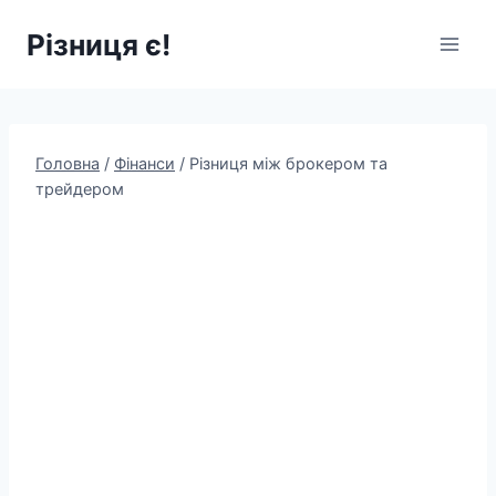
Перейти
Різниця є!
до
вмісту
Головна
/
Фінанси
/
Різниця між брокером та
трейдером