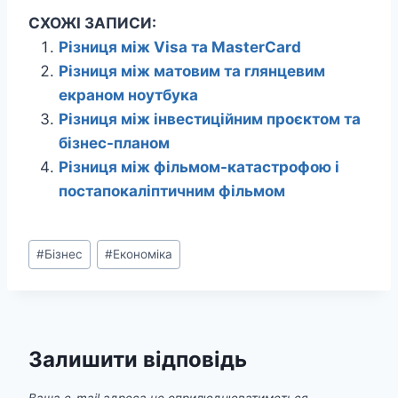
СХОЖІ ЗАПИСИ:
Різниця між Visa та MasterCard
Різниця між матовим та глянцевим
екраном ноутбука
Різниця між інвестиційним проєктом та
бізнес-планом
Різниця між фільмом-катастрофою і
постапокаліптичним фільмом
Позначки
#
Бізнес
#
Економіка
запису:
Залишити відповідь