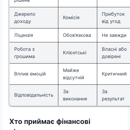
рішень
Джерело
Прибуток
Комісія
доходу
від угод
Ліцензія
Обов’язкова
Не завжди
Робота з
Власні або
Клієнтські
грошима
довірені
Майже
Вплив емоцій
Критичний
відсутній
За
За
Відповідальність
виконання
результат
Хто приймає фінансові