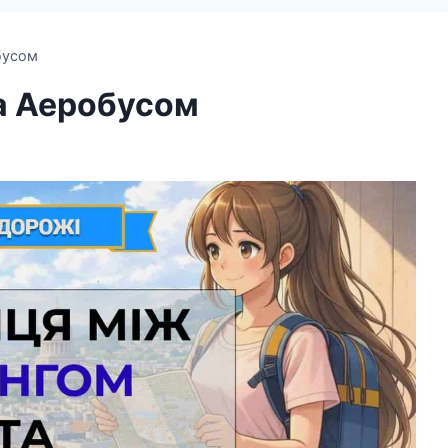
бусом
та Аеробусом