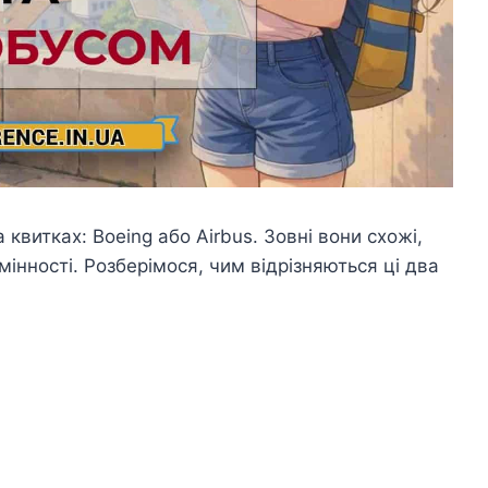
квитках: Boeing або Airbus. Зовні вони схожі,
дмінності. Розберімося, чим відрізняються ці два