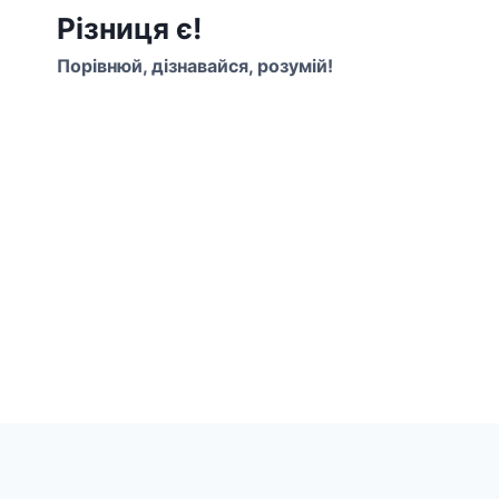
Перейти
Різниця є!
до
Порівнюй, дізнавайся, розумій!
вмісту