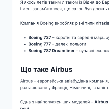
Я якось летів таким літаком із Відня до Б
і мені запам’яталося, що салон був досить 
Компанія Boeing виробляє різні типи літаків
Boeing 737
– короткі та середні маршр
Boeing 777
– далекі польоти
Boeing 787 Dreamliner
– сучасні економ
Що таке Airbus
Airbus – європейська авіабудівна компанія
розташоване у Франції, Німеччині, Іспанії т
Одна з найпопулярніших моделей –
Airbus
році
.