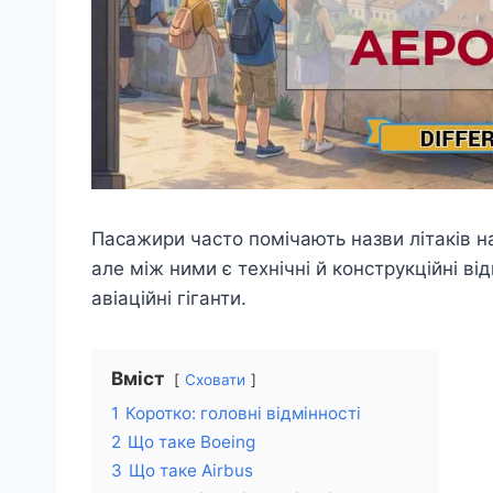
Пасажири часто помічають назви літаків на 
але між ними є технічні й конструкційні ві
авіаційні гіганти.
Вміст
Сховати
1
Коротко: головні відмінності
2
Що таке Boeing
3
Що таке Airbus