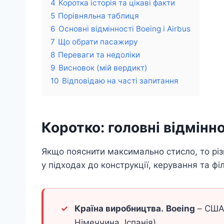
4
Коротка історія та цікаві факти
5
Порівняльна таблиця
6
Основні відмінності Boeing і Airbus
7
Що обрати пасажиру
8
Переваги та недоліки
9
Висновок (мій вердикт)
10
Відповідаю на часті запитання
Коротко: головні відмінно
Якщо пояснити максимально стисло, то різ
у підходах до конструкції, керування та фі
Країна виробництва.
Boeing
– США
Німеччина, Іспанія).