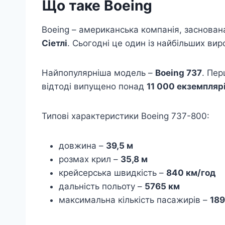
Що таке Boeing
Boeing – американська компанія, заснован
Сіетлі
. Сьогодні це один із найбільших вироб
Найпопулярніша модель –
Boeing 737
. Пер
відтоді випущено понад
11 000 екземпляр
Типові характеристики Boeing 737-800:
довжина –
39,5 м
розмах крил –
35,8 м
крейсерська швидкість –
840 км/год
дальність польоту –
5765 км
максимальна кількість пасажирів –
189