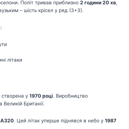
арселони. Політ тривав приблизно
2 години 20 хв
,
вузьким – шість крісел у ряд (3+3).
:
ути
ні літаки
, створена у
1970 році
. Виробництво
а Великій Британії.
 A320
. Цей літак уперше піднявся в небо у
1987