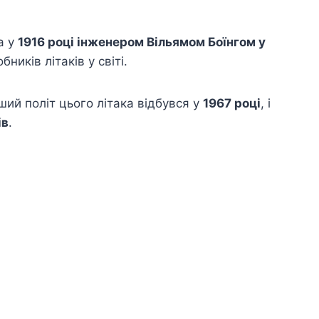
а у
1916 році інженером Вільямом Боїнгом у
ників літаків у світі.
ший політ цього літака відбувся у
1967 році
, і
ів
.